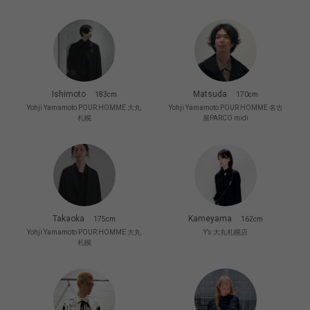
Ishimoto
Matsuda
183cm
170cm
Yohji Yamamoto POUR HOMME 大丸
Yohji Yamamoto POUR HOMME 名古
札幌
屋PARCO midi
Takaoka
Kameyama
175cm
162cm
Yohji Yamamoto POUR HOMME 大丸
Y’s 大丸札幌店
札幌