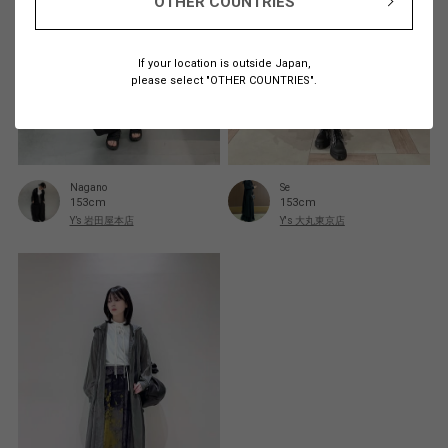
OTHER COUNTRIES
If your location is outside Japan,
please select "OTHER COUNTRIES".
Nagano
Se
153cm
153cm
Y’s 岩田屋本店
Y's 大丸東京店