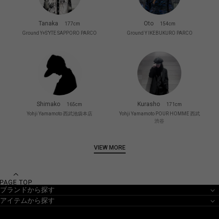
Tanaka
Oto
177cm
154cm
Ground Y+S’YTE SAPPORO PARCO
Ground Y IKEBUKURO PARCO
Shimako
Kurasho
165cm
171cm
Yohji Yamamoto 西武池袋本店
Yohji Yamamoto POUR HOMME 西武
渋谷
VIEW MORE
ブランドから探す
アイテムから探す