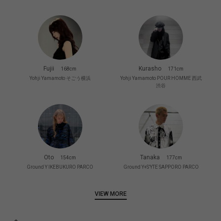
Fujii
Kurasho
168cm
171cm
Yohji Yamamoto そごう横浜
Yohji Yamamoto POUR HOMME 西武
渋谷
Oto
Tanaka
154cm
177cm
Ground Y IKEBUKURO PARCO
Ground Y+S’YTE SAPPORO PARCO
VIEW MORE