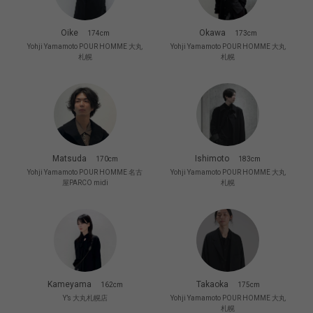
Oike
Okawa
174cm
173cm
Yohji Yamamoto POUR HOMME 大丸
Yohji Yamamoto POUR HOMME 大丸
札幌
札幌
Matsuda
Ishimoto
170cm
183cm
Yohji Yamamoto POUR HOMME 名古
Yohji Yamamoto POUR HOMME 大丸
屋PARCO midi
札幌
Kameyama
Takaoka
162cm
175cm
Y’s 大丸札幌店
Yohji Yamamoto POUR HOMME 大丸
札幌