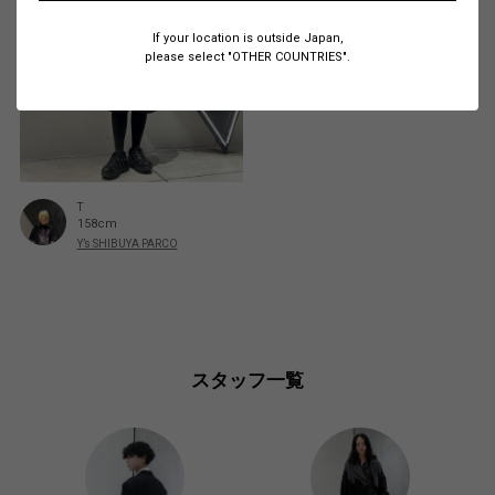
If your location is outside Japan,
please select "OTHER COUNTRIES".
T
158cm
Y’s SHIBUYA PARCO
スタッフ一覧