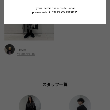
If your location is outside Japan,
please select "OTHER COUNTRIES".
T
158cm
Y’s 伊勢丹立川店
スタッフ一覧