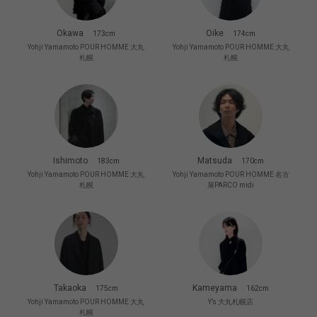
Okawa
Oike
173cm
174cm
Yohji Yamamoto POUR HOMME 大丸
Yohji Yamamoto POUR HOMME 大丸
札幌
札幌
Ishimoto
Matsuda
183cm
170cm
Yohji Yamamoto POUR HOMME 大丸
Yohji Yamamoto POUR HOMME 名古
札幌
屋PARCO midi
Takaoka
Kameyama
175cm
162cm
Yohji Yamamoto POUR HOMME 大丸
Y’s 大丸札幌店
札幌