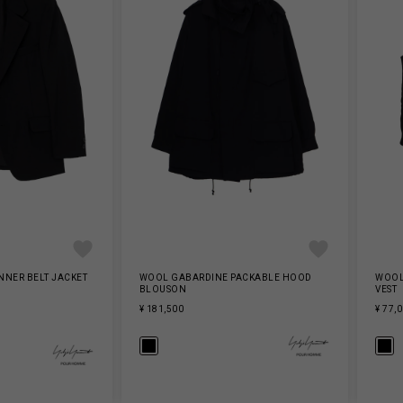
NNER BELT JACKET
WOOL GABARDINE PACKABLE HOOD
WOOL
BLOUSON
VEST
¥ 181,500
¥ 77,