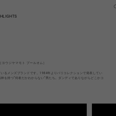
GHLIGHTS
［ヨウジヤマモト プールオム］
いるメンズブランドです。1984年よりパリコレクションで発表してい
神を持つ”何者だかわからない“男たち。ダンディでありながらどこかコ