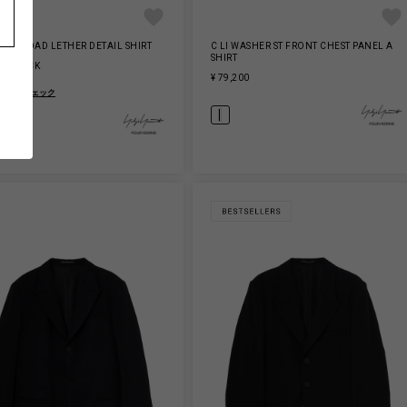
N BROAD LETHER DETAIL SHIRT
C LI WASHER ST FRONT CHEST PANEL A
SHIRT
OF STOCK
¥ 79,200
舗在庫をチェック