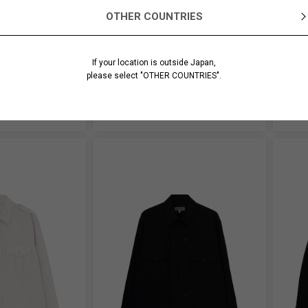
OTHER COUNTRIES
DR. JACKET
W TUXEDO 2TUCKS SLIM PANTS
COTTO
¥ 110,000
OUT 
If your location is outside Japan,
→ 店
please select "OTHER COUNTRIES".