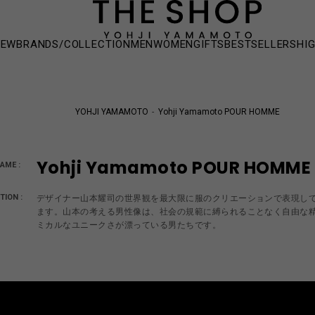
NEW
BRANDS/COLLECTION
MEN
WOMEN
GIFTS
BESTSELLERS
HI
YOHJI YAMAMOTO
Yohji Yamamoto POUR HOMME
Yohji Yamamoto POUR HOMME
AME :
TION :
デザイナー山本耀司の世界観を最大限に服のクリエーションで表現して
ます。山本の考える男性像は、社会の規範に縛られることなく自由な精
ミカルなユニークさが漂っている男たちです。