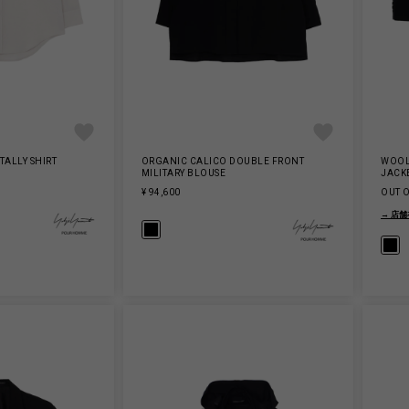
TALLY SHIRT
ORGANIC CALICO DOUBLE FRONT
WOOL
MILITARY BLOUSE
JACK
¥ 94,600
OUT 
→ 店