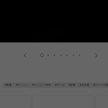
#春夏
#コットン
#コットン100%
#ウール
#定番
#光沢感
#ドレープ