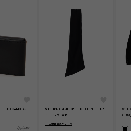
RI-FOLD CARDCASE
SILK 18MOMME CREPE DE CHINE SCARF
W TU
OUT OF STOCK
¥ 188
→ 店舗在庫をチェック