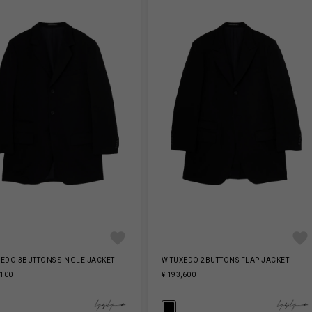
XEDO 3BUTTONS SINGLE JACKET
W TUXEDO 2BUTTONS FLAP JACKET
,100
¥ 193,600