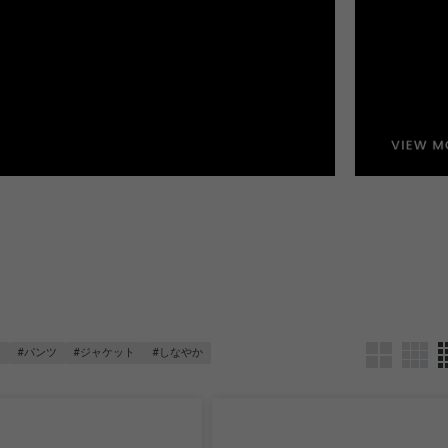
感
#パンツ
#ジャケット
#しなやか