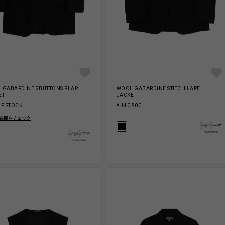
 GABARDINE 2BUTTONS FLAP
WOOL GABARDINE STITCH LAPEL
ET
JACKET
OF STOCK
¥ 140,800
舗在庫をチェック