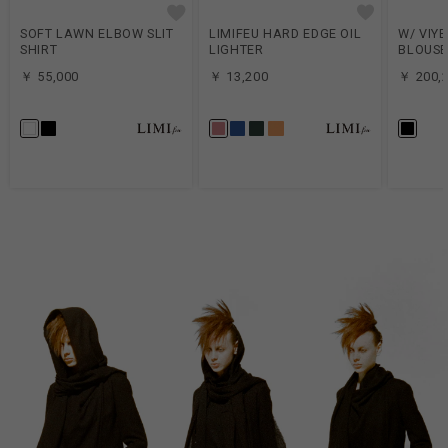
SOFT LAWN ELBOW SLIT
LIMIFEU HARD EDGE OIL
W/ VIY
SHIRT
LIGHTER
BLOUS
￥ 55,000
￥ 13,200
￥ 200,