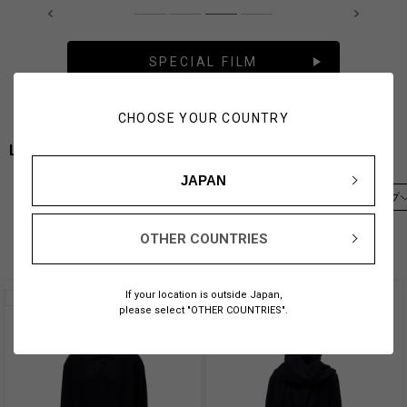
SPECIAL FILM
CHOOSE YOUR COUNTRY
LIMI feu
JAPAN
カテゴリ
サイズ
カラー
素材
商品タイプ
328
件
在庫あり
OTHER COUNTRIES
If your location is outside Japan,
please select "OTHER COUNTRIES".