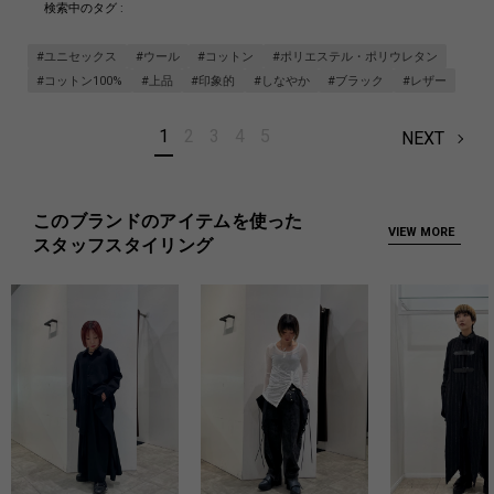
検索中のタグ :
#ユニセックス
#ウール
#コットン
#ポリエステル・ポリウレタン
#コットン100%
#上品
#印象的
#しなやか
#ブラック
#レザー
1
2
3
4
5
NEXT
このブランドのアイテムを使った
VIEW MORE
スタッフスタイリング