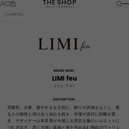
0
LIMI feu
BRAND NAME :
LIMI feu
［リミ フゥ］
DESCRIPTION :
雰囲気、分量、着やすさを大切に、飾りや誇張をなくし、着
る人の個性と溶け合う余白を残す。市場や流行に距離を置
き、デザイナー山本里美が今感じる意志を服のシルエットに
つむぎ出す。清く力強い直線と体を包み込む独自のヴォリュ