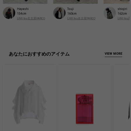
shiojiri
Hayashi
Tsuji
162cm
154cm
160cm
LIMI f
LIMI feu名古屋PARCO
LIMI feu名古屋PARCO
あなたにおすすめのアイテム
VIEW MORE