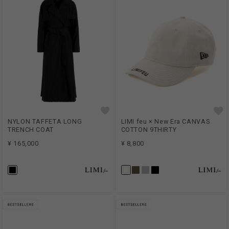
NYLON TAFFETA LONG
LIMI feu × New Era CANVAS
TRENCH COAT
COTTON 9THIRTY
¥ 165,000
¥ 8,800