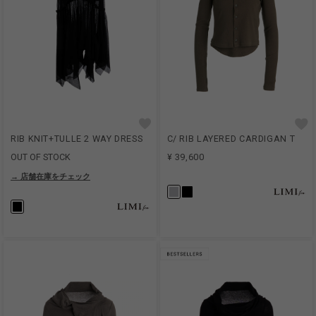
RIB KNIT+TULLE 2 WAY DRESS
C/ RIB LAYERED CARDIGAN T
OUT OF STOCK
¥ 39,600
→ 店舗在庫をチェック