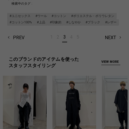
検索中のタグ :
#ユニセックス
#ウール
#コットン
#ポリエステル・ポリウレタン
#コットン100%
#上品
#印象的
#しなやか
#ブラック
#レザー
1
2
3
4
5
PREV
NEXT
このブランドのアイテムを使った
VIEW MORE
スタッフスタイリング