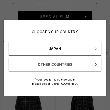
SPECIAL FILM
CHOOSE YOUR COUNTRY
LIMI feu
JAPAN
カテゴリ
サイズ
カラー
素材
商品タイプ
328
件
在庫あり
OTHER COUNTRIES
If your location is outside Japan,
please select "OTHER COUNTRIES".