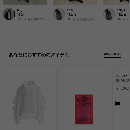
shiojiri
Tsuji
shiojiri
162cm
160cm
162cm
LIMI feu高島屋大阪店
LIMI feu名古屋PARCO
LIMI f
あなたにおすすめのアイテム
VIEW MORE
W/ VIY
BLOUS
￥ 200,