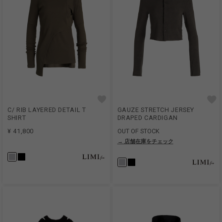
C/ RIB LAYERED DETAIL T
GAUZE STRETCH JERSEY
SHIRT
DRAPED CARDIGAN
¥ 41,800
OUT OF STOCK
→ 店舗在庫をチェック