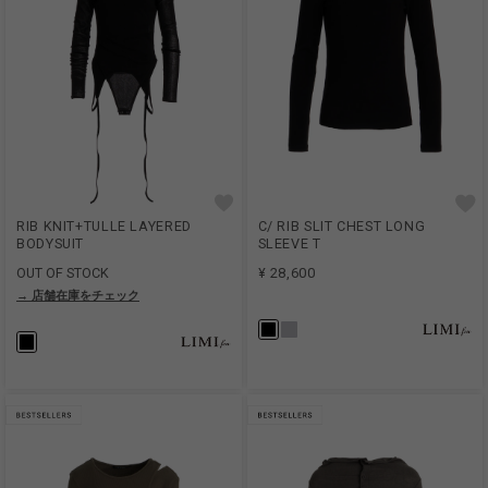
RIB KNIT+TULLE LAYERED
C/ RIB SLIT CHEST LONG
BODYSUIT
SLEEVE T
OUT OF STOCK
¥ 28,600
→ 店舗在庫をチェック