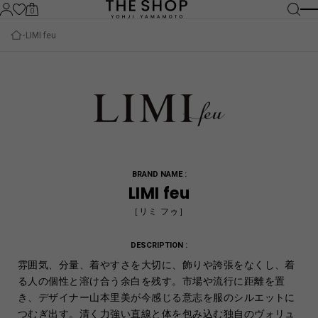
0
LIMI feu
BRAND NAME :
LIMI feu
［リミ フゥ］
DESCRIPTION :
雰囲気、分量、着やすさを大切に、飾りや誇張をなくし、着
る人の個性と溶け合う余白を残す。市場や流行に距離を置
き、デザイナー山本里美が今感じる意志を服のシルエットに
つむぎ出す。清く力強い直線と体を包み込む独自のヴォリュ