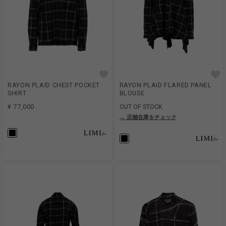
RAYON PLAID CHEST POCKET
RAYON PLAID FLARED PANEL
SHIRT
BLOUSE
¥ 77,000
OUT OF STOCK
→ 店舗在庫をチェック