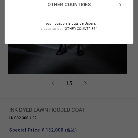
OTHER COUNTRIES
If your location is outside Japan,
please select "OTHER COUNTRIES".
15
INK DYED LAWN HOODED COAT
LK-C02-300-1-02
Special Price
¥ 132,000
(税込)