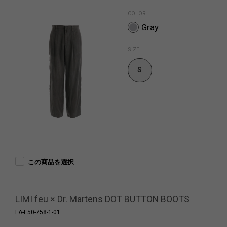
COLOR
Gray
SIZE
S
この商品を選択
LIMI feu × Dr. Martens DOT BUTTON BOOTS
LA-E50-758-1-01