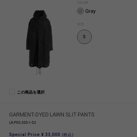
COLOR
Gray
SIZE
S
この商品を選択
GARMENT-DYED LAWN SLIT PANTS
LK-P05-205-1-02
Special Price
¥ 33,000
(税込)