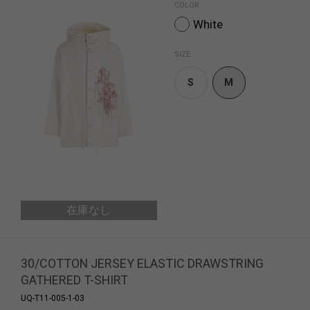
COLOR
White
SIZE
S
M
在庫なし
30/COTTON JERSEY ELASTIC DRAWSTRING
GATHERED T-SHIRT
UQ-T11-005-1-03