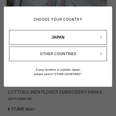
CHOOSE YOUR COUNTRY
JAPAN
OTHER COUNTRIES
11
If your location is outside Japan,
please select "OTHER COUNTRIES".
COTTON/LINEN FLOWER EMBROIDERY PARKA
UQ-Y13-004-1-03
¥ 77,000
(税込)