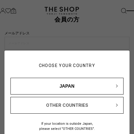
0
会員の方
メールアドレス
パスワード
CHOOSE YOUR COUNTRY
visibility_off
JAPAN
OTHER COUNTRIES
パスワードをお忘れの方は
こちら
If your location is outside Japan,
または
please select "OTHER COUNTRIES".