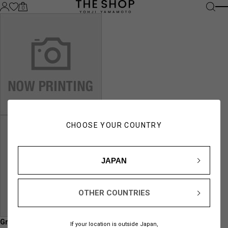
0
CHOOSE YOUR COUNTRY
JAPAN
OTHER COUNTRIES
Ground Y AUTUMN / WINTER 2024-25 Collection Book
If your location is outside Japan,