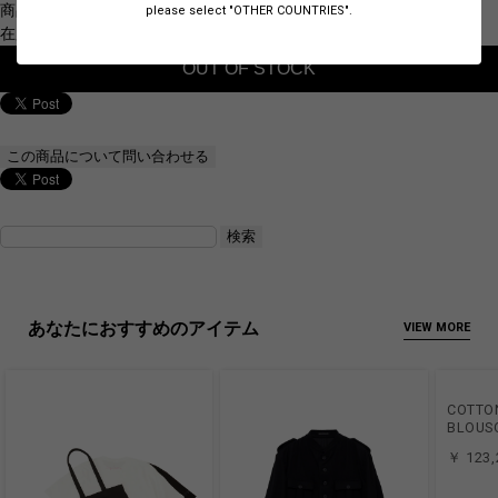
商品コード：3D-DDD-DDD-D-DD
please select "OTHER COUNTRIES".
在庫:0
あなたにおすすめのアイテム
VIEW MORE
COTTO
BLOUS
￥ 123,