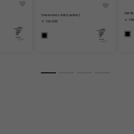
INFIN
Unevenness tote(Leather)
￥ 104
￥ 154,000