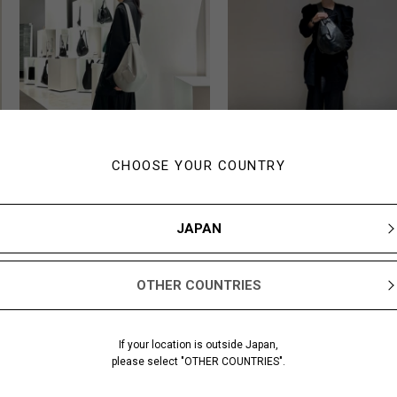
CHOOSE YOUR COUNTRY
SAKAGUCHI
KAWASE
173cm
165cm
JAPAN
o
discord Yohji Yamamoto
discord Yohji Yama
SHIBUYA PARCO
ISETAN SHINJUKU
OTHER COUNTRIES
If your location is outside Japan,
please select "OTHER COUNTRIES".