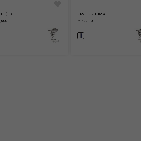
ITE (PE)
DRAPED ZIP BAG
,500
￥ 220,000