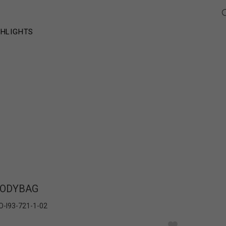
GHLIGHTS
BODYBAG
O-I93-721-1-02