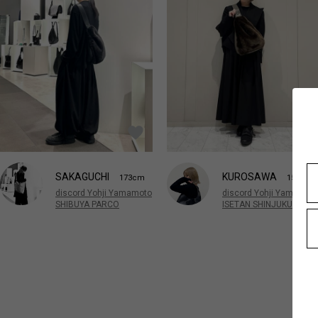
SAKAGUCHI
KUROSAWA
173cm
158cm
discord Yohji Yamamoto
discord Yohji Yamamot
SHIBUYA PARCO
ISETAN SHINJUKU