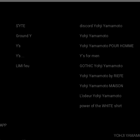
S’YTE
discord Yohji Yamamoto
Ground Y
Yohji Yamamoto
Y’s
Yohji Yamamoto POUR HOMME
Y’s….
Y's for men
LIMI feu
GOTHIC Yohji Yamamoto
Yohji Yamamoto by RIEFE
Yohji Yamamoto MAISON
L’odeur Yohji Yamamoto
power of the WHITE shirt
APP
YOHJI YAMA