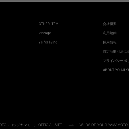
OTHER ITEM
会社概要
Vintage
利用規約
Y’s for living
採用情報
特定商取引法に
プライバシーポ
ABOUT YOHJI 
MOTO（ヨウジヤマモト） OFFICIAL SITE
WILDSIDE YOHJI YAMAMOTO