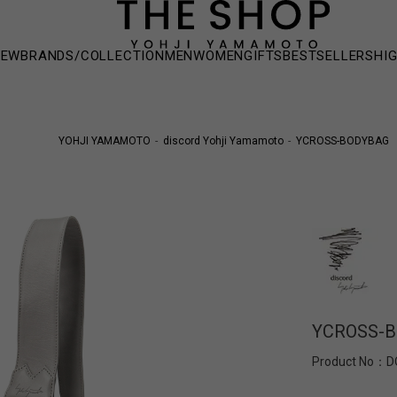
NEW
BRANDS/COLLECTION
MEN
WOMEN
GIFTS
BESTSELLERS
HI
YOHJI YAMAMOTO
discord Yohji Yamamoto
YCROSS-BODYBAG
YCROSS-
Product No：
D