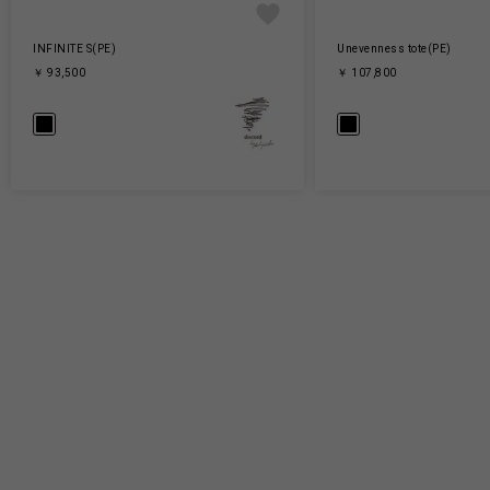
INFINITE S(PE)
Unevenness tote(PE)
￥ 93,500
￥ 107,800