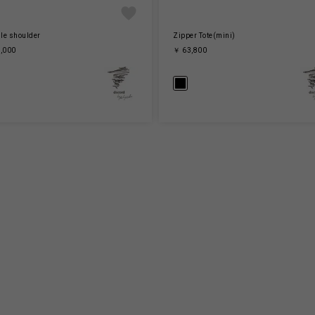
le shoulder
Zipper Tote(mini)
,000
￥ 63,800