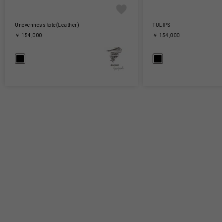
Unevenness tote(Leather)
TULIPS
￥ 154,000
￥ 154,000