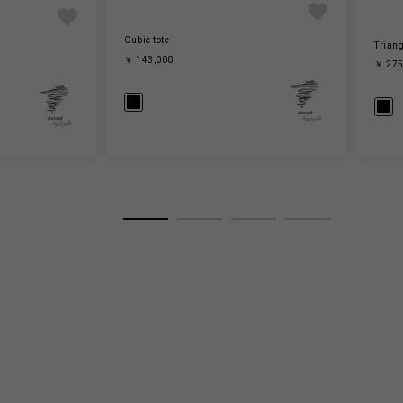
Cubic tote
Triang
￥ 143,000
￥ 275