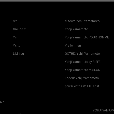
S’YTE
discord Yohji Yamamoto
Ground Y
Yohji Yamamoto
Y’s
Yohji Yamamoto POUR HOMME
Y’s….
Y's for men
LIMI feu
GOTHIC Yohji Yamamoto
Yohji Yamamoto by RIEFE
Yohji Yamamoto MAISON
L’odeur Yohji Yamamoto
power of the WHITE shirt
APP
YOHJI YAMA