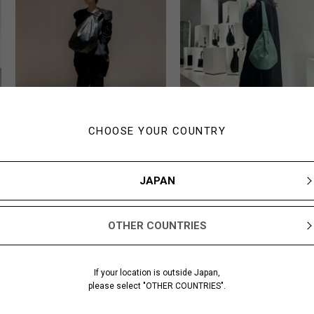
CHOOSE YOUR COUNTRY
KAWASE
SAKAGUCHI
165cm
173
JAPAN
o
discord Yohji Yamamoto
discord Yohji Yama
ISETAN SHINJUKU
SHIBUYA PARCO
OTHER COUNTRIES
If your location is outside Japan,
please select "OTHER COUNTRIES".