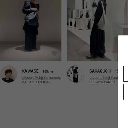
KAWASE
SAKAGUCHI
165cm
173cm
discord Yohji Yamamoto
discord Yohji Yamamot
ISETAN SHINJUKU
SHIBUYA PARCO