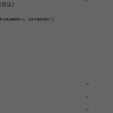
(税込)
月々36,666円
から。分割手数料無料