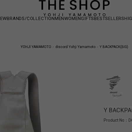
NEW
BRANDS/COLLECTION
MEN
WOMEN
GIFTS
BESTSELLERS
HI
YOHJI YAMAMOTO
discord Yohji Yamamoto
Y BACKPACK(BIG)
Y BACKPA
Product No：
D