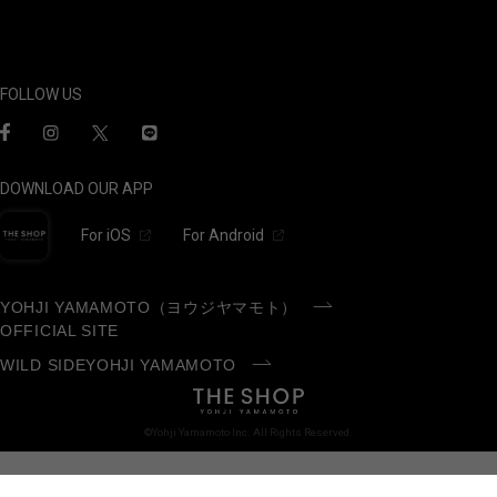
FOLLOW US
DOWNLOAD OUR APP
For iOS
For Android
YOHJI YAMAMOTO（ヨウジヤマモト）
OFFICIAL SITE
WILD SIDEYOHJI YAMAMOTO
©Yohji Yamamoto Inc. All Rights Reserved.