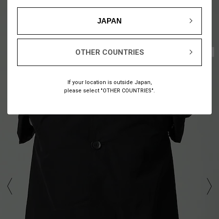
JAPAN
1
10
OTHER COUNTRIES
/
If your location is outside Japan,
please select "OTHER COUNTRIES".