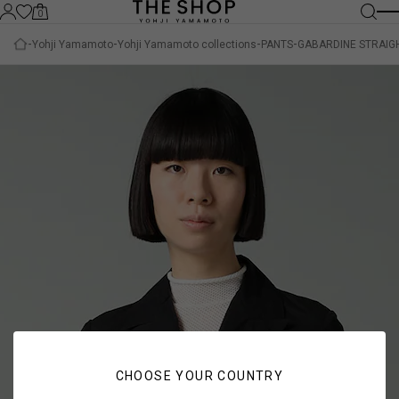
0
Yohji Yamamoto
Yohji Yamamoto collections
PANTS
GABARDINE STRAIGH
CHOOSE YOUR COUNTRY