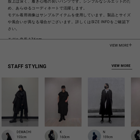
股上は深く、履き心地の良いパンツです。シンプルなシルエットのた
め、あらゆるコーディネートで活躍します。
モデル着用画像はサンプルアイテムを使用しています。製品とサイズ
や風合いが異なる場合がございます。詳しくはSIZE INFOをご確認下
さい。
モデル身長:176cm
VIEW MORE
Wool 100%
Made in Japan
STAFF STYLING
VIEW MORE
商品についてよくあるお問い合わせはこちら
K
DEMACHI
N
160cm
155cm
159cm