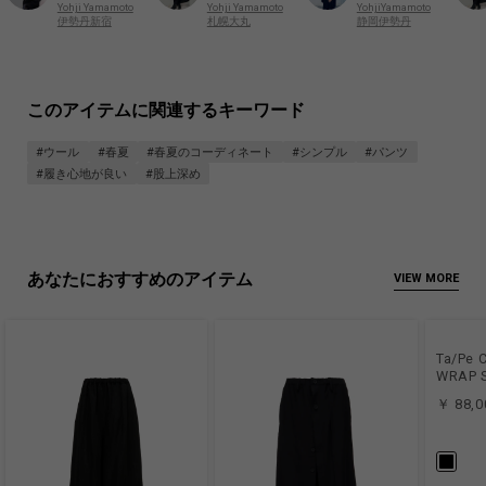
Yohji Yamamoto
Yohji Yamamoto
YohjiYamamoto
札幌大丸
伊勢丹新宿
静岡伊勢丹
このアイテムに関連するキーワード
#ウール
#春夏
#春夏のコーディネート
#シンプル
#パンツ
#履き心地が良い
#股上深め
あなたにおすすめのアイテム
VIEW MORE
Ta/Pe 
WRAP S
￥ 88,0