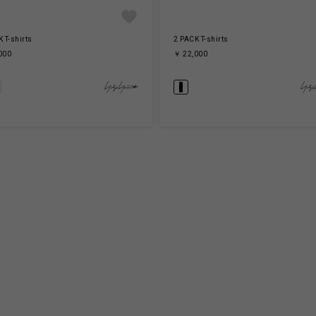
 T-shirts
2 PACK T-shirts
000
￥ 22,000