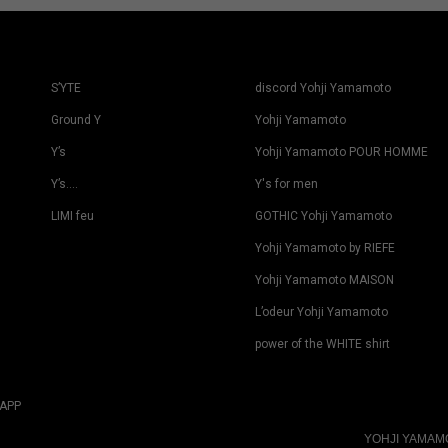
S’YTE
discord Yohji Yamamoto
Ground Y
Yohji Yamamoto
Y’s
Yohji Yamamoto POUR HOMME
Y’s….
Y's for men
LIMI feu
GOTHIC Yohji Yamamoto
Yohji Yamamoto by RIEFE
Yohji Yamamoto MAISON
L’odeur Yohji Yamamoto
power of the WHITE shirt
APP
YOHJI YAMA