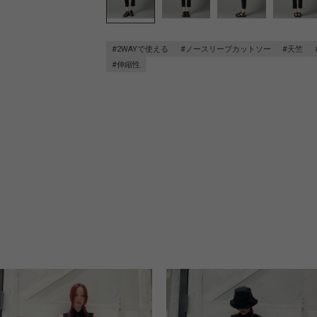
#2WAYで使える
#ノースリーブカットソー
#天竺
#伸縮性