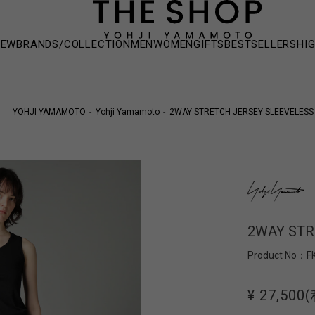
NEW
BRANDS/COLLECTION
MEN
WOMEN
GIFTS
BESTSELLERS
HI
YOHJI YAMAMOTO
Yohji Yamamoto
2WAY STRETCH JERSEY SLEEVELESS
2WAY STR
Product No：
F
¥ 27,500