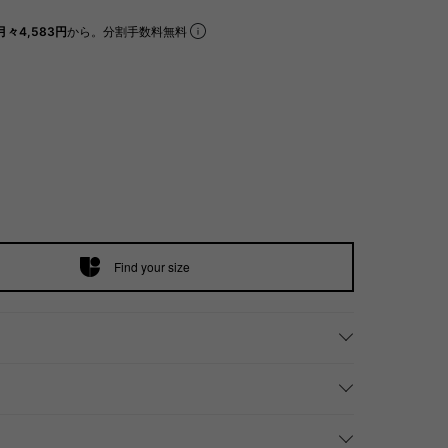
月々4,583円
から。分割手数料無料
Find your size