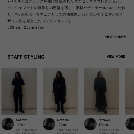
Y-3 KUROはブラックを軸に構成されたユニセックスコレクション。
ヨウジヤマモトの服作りの姿勢を宿し、素材やディテールへのこだわ
り、Y-3のスポーツウェアとしての機能性とシンプルでミニマルなデ
ザイン性を融合したコレクションです。
03Size：25cm-27cm
04Size：28cm-30cm
VIEW MORE
65% Cotton
31% Polyester
STAFF STYLING
VIEW MORE
1% Polyamide
3% Polyurethane
Made in Turkey
商品についてよくあるお問い合わせはこちら
Nozawa
Nozawa
Nozawa
172cm
172cm
172cm
Yohji Yamamoto
Yohji Yamamoto
Yohji Yamamoto
POUR HOMME
POUR HOMME
POUR HOMME