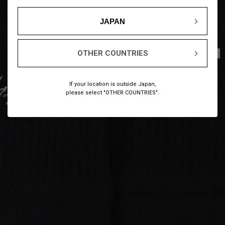
JAPAN
OTHER COUNTRIES
1
7
/
If your location is outside Japan,
please select "OTHER COUNTRIES".