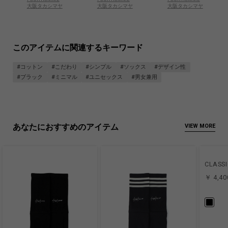
大阪タカシマヤ
大阪タカシマヤ
大阪タカシマヤ
このアイテムに関連するキーワード
#コットン
#こだわり
#シンプル
#ソックス
#デザイン性
#ブラック
#ミニマル
#ユニセックス
#男女兼用
あなたにおすすめのアイテム
VIEW MORE
CLASSI
￥ 4,40