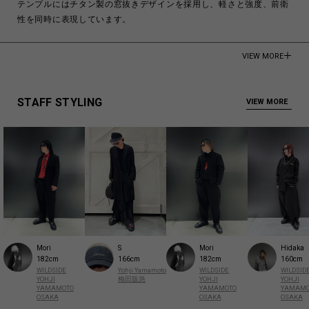
テンプルにはチタン製の窓抜きデザインを採用し、軽さと強度、前衛
性を同時に表現しています。
FRONT：Acetate
VIEW MORE
PARTS：Titanium
Made in Japan
STAFF STYLING
VIEW MORE
商品についてよくあるお問い合わせはこちら
Mori
S
Mori
Hidaka
182cm
166cm
182cm
160cm
WILDSIDE
Yohji Yamamoto
WILDSIDE
WILDSID
YOHJI
梅田阪急
YOHJI
YOHJI
YAMAMOTO
YAMAMOTO
YAMAMO
OSAKA
OSAKA
OSAKA