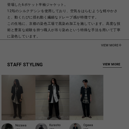
登場した6ポケット半袖ジャケット。
12匁のシルクデシンを使用しており、空気をはらむような軽やかさ
と、動くたびに揺れ動く繊細なドレープ感が特徴です。
この生地に、京都の染色工場で黒染め加工を施しています。高度な技
術と豊富な経験を持つ職人が吊り染めという特殊な手法を用いて丁寧
に染色しています。
VIEW MORE
モデル身長:188cm
100% Silk
STAFF STYLING
VIEW MORE
Made in Japan
商品についてよくあるお問い合わせはこちら
Kurasho
Ogawa
Nozawa