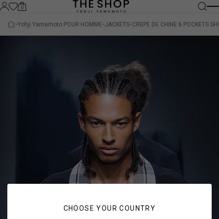
0
Yohji Yamamoto POUR HOMME
JACKETS
CREPE DE CHINE 6 POCKETS SH
CHOOSE YOUR COUNTRY