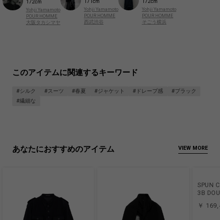
171cm
172cm
172cm
Yohji Yamamoto
Yohji Yamamoto
Yohji Yamamoto
POUR HOMME
POUR HOMME
POUR HOMME
西武渋谷
そごう横浜
大阪タカシマヤ
このアイテムに関連するキーワード
#シルク
#スーツ
#春夏
#ジャケット
#ドレープ感
#ブラック
#繊細な
あなたにおすすめのアイテム
VIEW MORE
SPUN C
3B DOU
￥ 169,