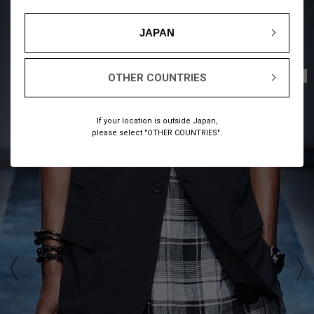
JAPAN
1
18
/
OTHER COUNTRIES
If your location is outside Japan,
please select "OTHER COUNTRIES".