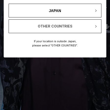
JAPAN
OTHER COUNTRIES
1
15
/
If your location is outside Japan,
please select "OTHER COUNTRIES".