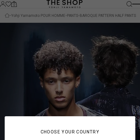
0
Yohji Yamamoto POUR HOMME
PANTS
BAROQUE PATTERN HALF PANTS
CHOOSE YOUR COUNTRY