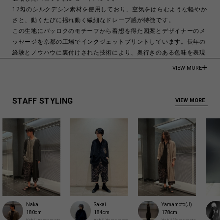
12匁のシルクデシン素材を使用しており、空気をはらむような軽やか
さと、動くたびに揺れ動く繊細なドレープ感が特徴です。
この生地にバッロクのモチーフから着想を得た図案とデザイナーのメ
ッセージを京都の工場でインクジェットプリントしています。長年の
経験とノウハウに裏付けされた技術により、奥行きのある色味を表現
しています。
VIEW MORE
モデル身長:188cm
100% Silk
STAFF STYLING
VIEW MORE
Made in Japan
商品についてよくあるお問い合わせはこちら
Naka
Sakai
Yamamoto(J)
180cm
184cm
178cm