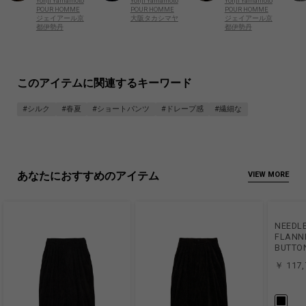
Yohji Yamamoto
Yohji Yamamoto
Yohji Yamamoto
POUR HOMME
POUR HOMME
POUR HOMME
ジェイアール京
大阪タカシマヤ
ジェイアール京
都伊勢丹
都伊勢丹
このアイテムに関連するキーワード
#シルク
#春夏
#ショートパンツ
#ドレープ感
#繊細な
あなたにおすすめのアイテム
VIEW MORE
NEEDL
FLANNE
BUTTO
￥ 117,