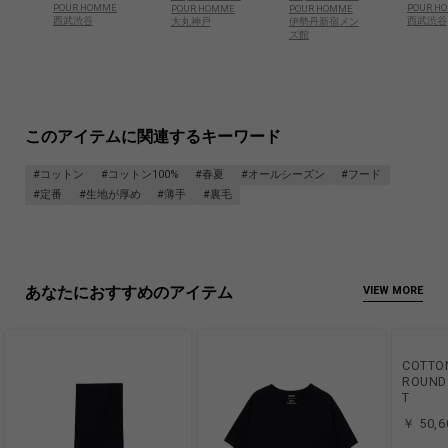
POUR HOMME
POUR H
POUR HOMME
POUR HOMME
西武渋谷
西武渋谷
大丸神戸
伊勢丹新宿メン
ズ館
このアイテムに関連するキーワード
#コットン
#コットン100%
#春夏
#オールシーズン
#フード
#定番
#生地が厚め
#薄手
#裏毛
あなたにおすすめのアイテム
VIEW MORE
COTTON
ROUND
T
￥ 50,6