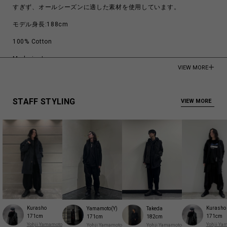
すぎず、オールシーズンに適した素材を使用しています。
モデル身長:188cm
100% Cotton
Made in Japan
VIEW MORE
商品についてよくあるお問い合わせはこちら
STAFF STYLING
VIEW MORE
Kurasho
Kurasho
Yamamoto(Y)
Takeda
171cm
171cm
171cm
182cm
Yohji Yamamoto
Yohji Ya
Yohji Yamamoto
Yohji Yamamoto