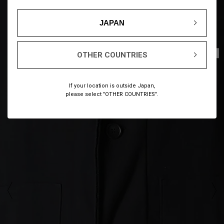
JAPAN
1
15
/
OTHER COUNTRIES
If your location is outside Japan,
please select "OTHER COUNTRIES".