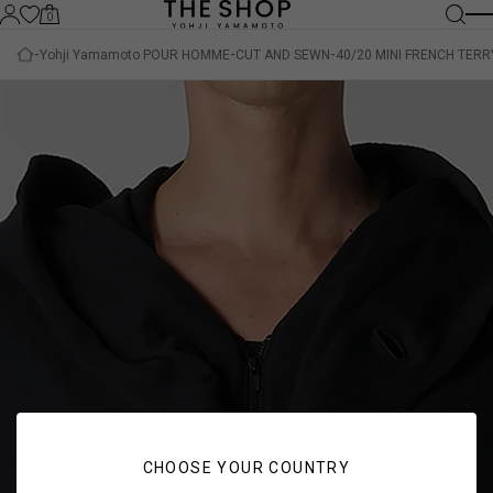
0
Yohji Yamamoto POUR HOMME
CUT AND SEWN
40/20 MINI FRENCH TER
CHOOSE YOUR COUNTRY