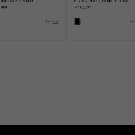
 BKNI WARP BRACELET
BRASS GUN WILLOW BROOCH BLK
,000
￥ 107,800