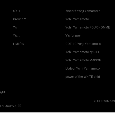
S’YTE
discord Yohji Yamamoto
Ground Y
Yohji Yamamoto
Y’s
Yohji Yamamoto POUR HOMME
Y’s….
Y's for men
LIMI feu
GOTHIC Yohji Yamamoto
Yohji Yamamoto by RIEFE
Yohji Yamamoto MAISON
L’odeur Yohji Yamamoto
power of the WHITE shirt
APP
YOHJI YAMA
For Android