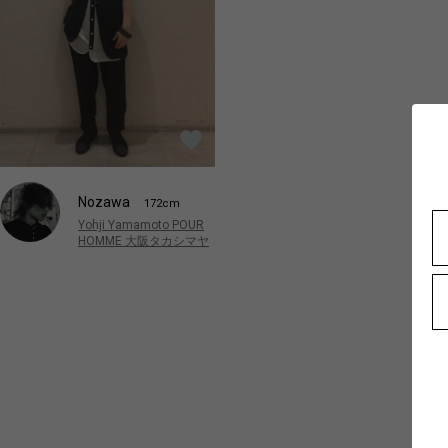
Nozawa
172cm
Yohji Yamamoto POUR
HOMME 大阪タカシマヤ