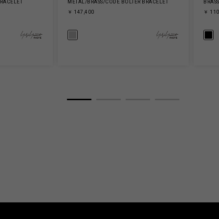
BRACELET
METAL/BRASS/CODE BOLTER BRACELET
BRASS
￥ 147,400
￥ 110