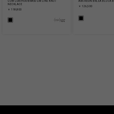
COW LEATHER/BRASS GM LINE KNOT
ABS RESIN BRLEA BLOCK 
NECKLACE
￥ 126,500
￥ 118,800