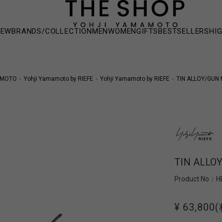
NEW
BRANDS/COLLECTION
MEN
WOMEN
GIFTS
BESTSELLERS
HI
AMOTO
Yohji Yamamoto by RIEFE
Yohji Yamamoto by RIEFE
TIN ALLOY/GUN
TIN ALLO
Product No：
H
¥ 63,800