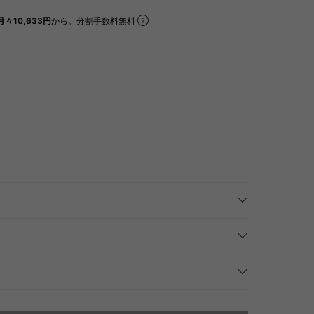
月々10,633円
から。分割手数料無料