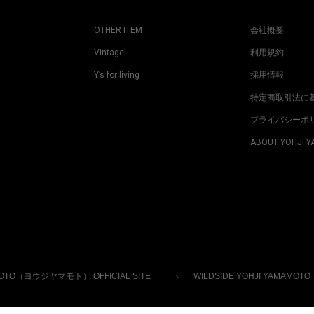
OTHER ITEM
会社概要
Vintage
利用規約
Y’s for living
採用情報
特定商取引法に
プライバシーポ
ABOUT YOHJI 
MOTO（ヨウジヤマモト） OFFICIAL SITE
WILDSIDE YOHJI YAMAMOTO