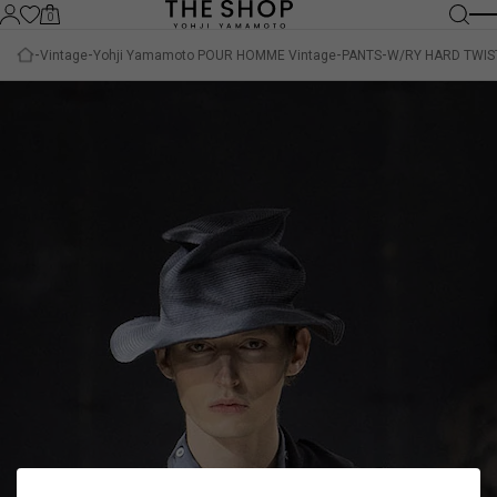
0
Vintage
Yohji Yamamoto POUR HOMME Vintage
PANTS
W/RY HARD TWIS