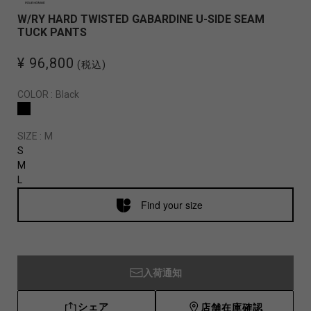
W/RY HARD TWISTED GABARDINE U-SIDE SEAM
TUCK PANTS
¥ 96,800
(税込)
COLOR :
Black
SIZE :
M
S
M
L
Find your size
入荷通知
シェア
店舗在庫確認