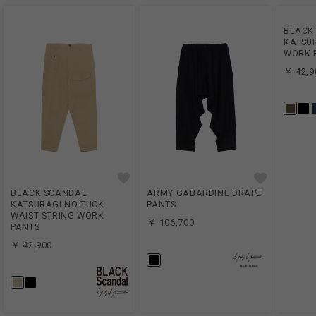
BLACK
KATSU
WORK 
￥ 42,9
BLACK SCANDAL
ARMY GABARDINE DRAPE
KATSURAGI NO-TUCK
PANTS
WAIST STRING WORK
￥ 106,700
PANTS
￥ 42,900