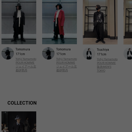
Tomomura
Tomomura
Tsuchiya
171cm
171cm
171cm
Yohji Yamamoto
Yohji Yamamoto
Yohji Yamamoto
POUR HOMME
POUR HOMME
POUR HOMME
ジェイアール京
ジェイアール京
阪急MEN'S
都伊勢丹
都伊勢丹
TOKYO
COLLECTION