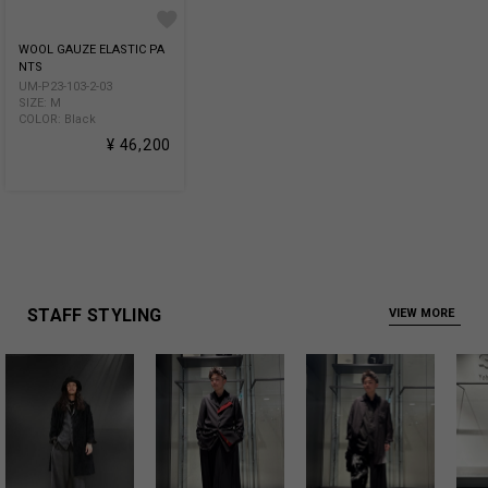
WOOL GAUZE ELASTIC PA
NTS
UM-P23-103-2-03
SIZE: M
COLOR: Black
¥ 46,200
STAFF STYLING
VIEW MORE