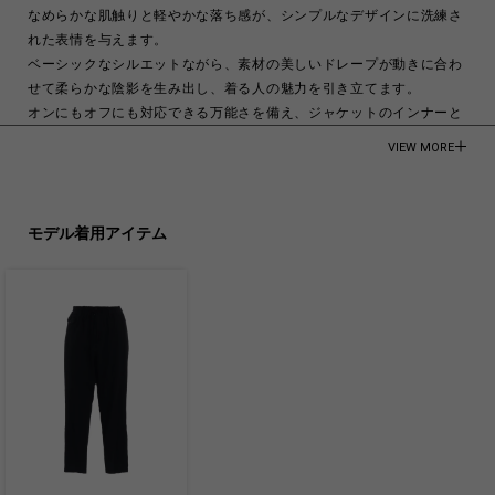
なめらかな肌触りと軽やかな落ち感が、シンプルなデザインに洗練さ
れた表情を与えます。
ベーシックなシルエットながら、素材の美しいドレープが動きに合わ
せて柔らかな陰影を生み出し、着る人の魅力を引き立てます。
オンにもオフにも対応できる万能さを備え、ジャケットのインナーと
しても、一枚でさらりと着ても様になる一着。
VIEW MORE
上質な素材感とタイムレスなデザインが、長く愛用できる理由です。
メンズモデル着用サイズ:Mサイズ
モデル着用アイテム
レディースモデル着用サイズ:Sサイズ
メンズモデル身長:185cm
レディースモデル身長:173cm
70% Rayon
30% Polyester
Made in Vietnam
商品についてよくあるお問い合わせはこちら