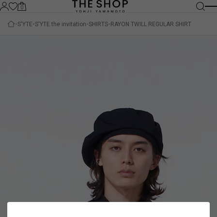
0
S'YTE
S'YTE the invitation
SHIRTS
RAYON TWILL REGULAR SHIRT