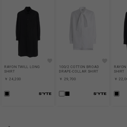
RAYON TWILL LONG
100/2 COTTON BROAD
RAYON
SHIRT
DRAPE-COLLAR SHIRT
SHIRT
￥ 24,200
￥ 29,700
￥ 22,0