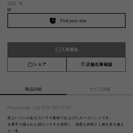
SIZE :
M
M
Find your size
入荷通知
シェア
店舗在庫確認
商品詳細
サイズ詳細
Product No：
UQ-P23-001-1-03
程よいコシのあるカツラギ素材で仕上げたカーゴパンツです。
太番手で織られた綿カツラギを使用し、適度な肉厚さと耐久性を備え
た一本。