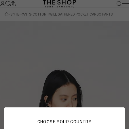
0
S'YTE
PANTS
COTTON TWILL GATHERED POCKET CARGO PANTS
CHOOSE YOUR COUNTRY