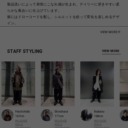
製品洗いによって表情にこなれ感が生まれ、デイリーに穿きやすい柔
らかな風合いに仕上げています。
裾にはドローコードを配し、シルエットを絞って変化を楽しめるデザ
イン。
脇にはフラップ付きポケット、さらに側面にはマチ付きの立体ポケッ
VIEW MORE
トを備え、印象的な見た目と高い収納力を両立しています。
ワークテイストの実用性を活かしながら、スタイリングにアクセント
を加えてくれる一本です。
STAFF STYLING
VIEW MORE
メンズモデル身長:185cm
レディースモデル身長:175cm
100% Cotton
Made in Japan
商品についてよくあるお問い合わせはこちら
Hashimoto
Shinohara
Nakano
167cm
171cm
168cm
WILDSIDE
WILDSIDE
WILDSIDE
YOHJI
YOHJI
YOHJI