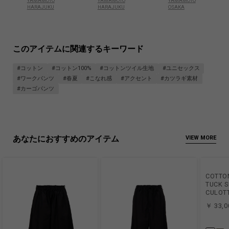
YAMAMOTO
YAMAMOTO
YAMAMOTO
HARAJUKU
HARAJUKU
OSAKA
このアイテムに関連するキーワード
#コットン
#コットン100%
#コットンツイル生地
#ユニセックス
#ワークパンツ
#春夏
#こなれ感
#アクセント
#カツラギ素材
#カーゴパンツ
あなたにおすすめのアイテム
VIEW MORE
COTTON
TUCK S
CULOT
￥ 33,0