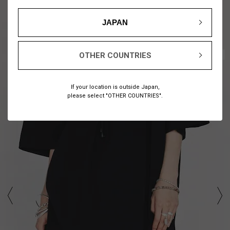
JAPAN
1
18
/
OTHER COUNTRIES
If your location is outside Japan,
please select "OTHER COUNTRIES".