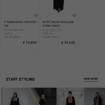
Y" EMBROIDERY CROPPED
RY/NY GAUZE SHOULDER
TEE
STRAP DRESS
YK-T01-060-2-02
YK-D12-201-1-01
SIZE: S
SIZE: XS
COLOR: Black
COLOR: Black
¥ 19,800
¥ 39,600
STAFF STYLING
VIEW MORE