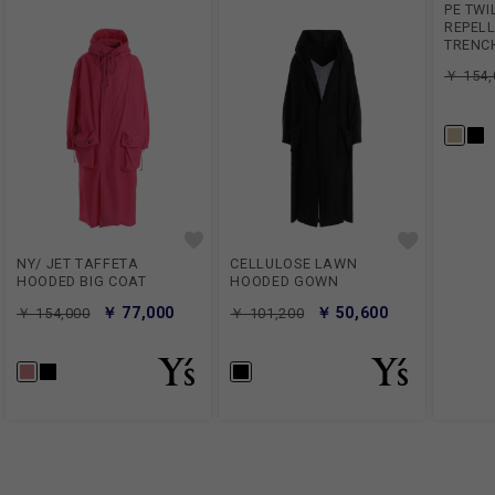
PE TWI
REPEL
TRENC
￥ 154,
NY/ JET TAFFETA
CELLULOSE LAWN
HOODED BIG COAT
HOODED GOWN
￥ 77,000
￥ 50,600
￥ 154,000
￥ 101,200