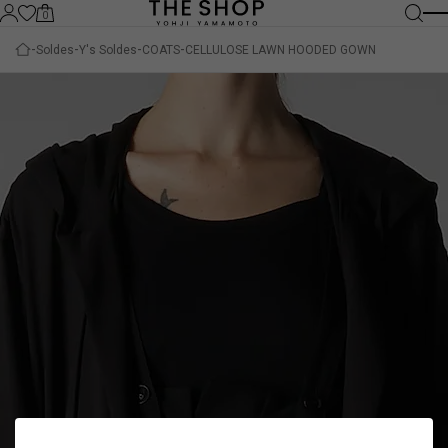
0
Soldes
Y's Soldes
COATS
CELLULOSE LAWN HOODED GOWN