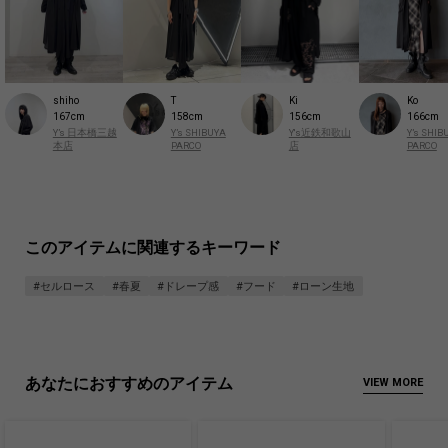
Ki
shiho
T
Ko
156cm
167cm
158cm
166cm
Y's近鉄和歌山
Y’s 日本橋三越
Y’s SHIBUYA
Y’s SHIB
店
本店
PARCO
PARCO
このアイテムに関連するキーワード
#セルロース
#春夏
#ドレープ感
#フード
#ローン生地
あなたにおすすめのアイテム
VIEW MORE