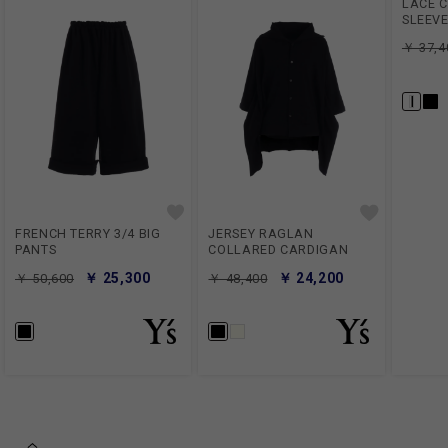
LACE 
SLEEVE
￥ 37,4
FRENCH TERRY 3/4 BIG
JERSEY RAGLAN
PANTS
COLLARED CARDIGAN
￥ 25,300
￥ 24,200
￥ 50,600
￥ 48,400