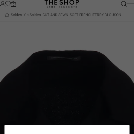
0
Soldes
Y's Soldes
CUT AND SEWN
SOFT FRENCHTERRY BLOUSON