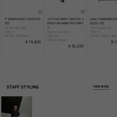
Y" EMBROIDERY CROPPED
COTTON HARD TWISTED J
LACE COMBINATION
TEE
ERSEY ASYMMETRIC PANT
ELESS TEE
S
YK-T01-060-1-02
YK-T15-065-1-02
SIZE: S
SIZE: S
YK-P16-517-3-01
COLOR: Off White
COLOR: White x Bla
SIZE: XS
COLOR: Black
¥ 19,800
¥ 
¥ 35,200
STAFF STYLING
VIEW MORE