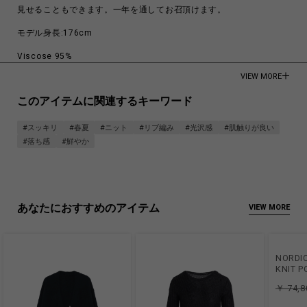
見せることもできます。一年を通してお召頂けます。
モデル身長:176cm
Viscose 95%
Silk 5%
VIEW MORE
Made in Japan
このアイテムに関連するキーワード
商品についてよくあるお問い合わせはこちら
#スッキリ
#春夏
#ニット
#リブ編み
#光沢感
#肌触りが良い
#落ち感
#鮮やか
あなたにおすすめのアイテム
VIEW MORE
NORDIC
KNIT P
￥ 74,8