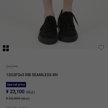
12G2P2x3 RIB SEAMLESS RN
Special price
¥ 23,100
(税込)
¥ 33,000
(税込)