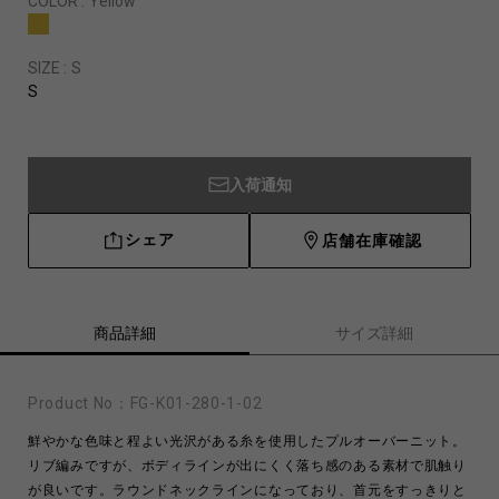
COLOR :
Yellow
SIZE :
S
S
入荷通知
シェア
店舗在庫確認
商品詳細
サイズ詳細
Product No：
FG-K01-280-1-02
鮮やかな色味と程よい光沢がある糸を使用したプルオーバーニット。
リブ編みですが、ボディラインが出にくく落ち感のある素材で肌触り
が良いです。ラウンドネックラインになっており、首元をすっきりと