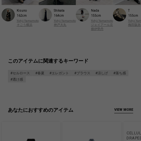
Kisuno
Shikata
Nada
T
162cm
164cm
155cm
155cm
Yohji Yamamoto
Yohji Yamamoto
Yohji Yamamoto
Yohji Ya
そごう横浜
神戸大丸
ジェイアール京
梅田阪急
都伊勢丹
このアイテムに関連するキーワード
#セルロース
#春夏
#エレガント
#ブラウス
#涼しげ
#落ち感
#透け感
あなたにおすすめのアイテム
VIEW MORE
CELLU
DRAPED