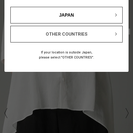
JAPAN
1
10
/
OTHER COUNTRIES
If your location is outside Japan,
please select "OTHER COUNTRIES".