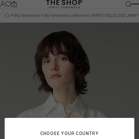
0
Yohji Yamamoto
Yohji Yamamoto collections
SHIRTS
CELLULOSE LAWN F
CHOOSE YOUR COUNTRY