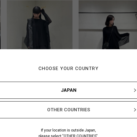
CHOOSE YOUR COUNTRY
JAPAN
Shikata
Nagao
164cm
159cm
Yohji Yamamoto 神戸大
Yohji Yamamoto 
OTHER COUNTRIES
丸
アール京都伊勢丹
If your location is outside Japan,
please select "OTHER COUNTRIES".