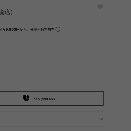
(税込)
月々9,900円
から。分割手数料無料
Find your size