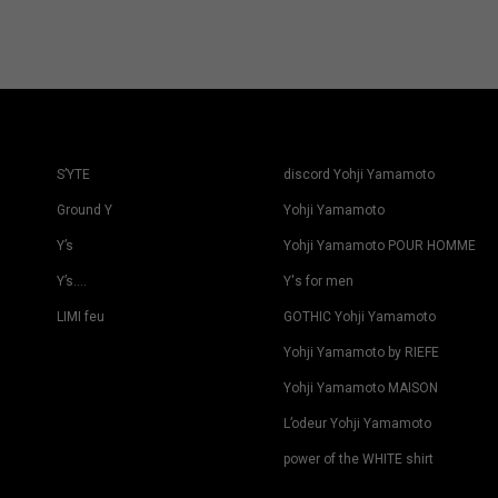
S’YTE
discord Yohji Yamamoto
Ground Y
Yohji Yamamoto
Y’s
Yohji Yamamoto POUR HOMME
Y’s….
Y's for men
LIMI feu
GOTHIC Yohji Yamamoto
Yohji Yamamoto by RIEFE
Yohji Yamamoto MAISON
L’odeur Yohji Yamamoto
power of the WHITE shirt