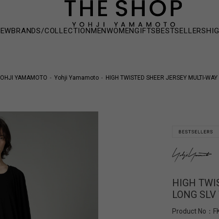
NEW
BRANDS/COLLECTION
MEN
WOMEN
GIFTS
BESTSELLERS
HI
OHJI YAMAMOTO
Yohji Yamamoto
HIGH TWISTED SHEER JERSEY MULTI-WAY 
HIGH TWI
LONG SLV
Product No：
F