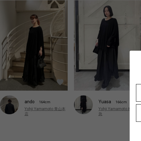
ando
Yuasa
164cm
166cm
Yohji Yamamoto 青山本
Yohji Yamamoto 梅田阪
店
急