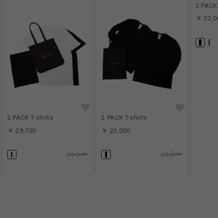
2 PACK 
￥ 22,0
3 PACK T-shirts
2 PACK T-shirts
￥ 29,700
￥ 22,000