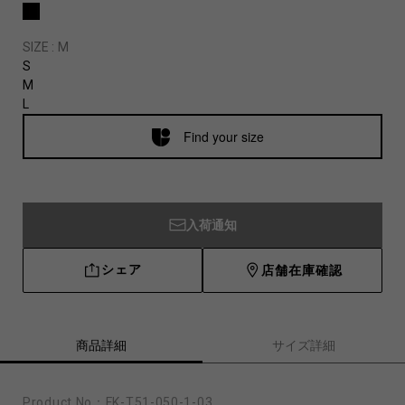
SIZE :
M
S
M
L
Find your size
入荷通知
シェア
店舗在庫確認
商品詳細
サイズ詳細
Product No：
FK-T51-050-1-03