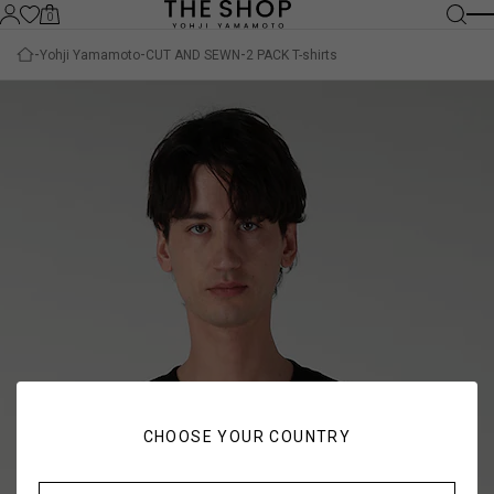
0
Yohji Yamamoto
CUT AND SEWN
2 PACK T-shirts
CHOOSE YOUR COUNTRY