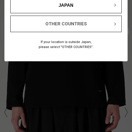
JAPAN
OTHER COUNTRIES
1
17
/
If your location is outside Japan,
please select "OTHER COUNTRIES".