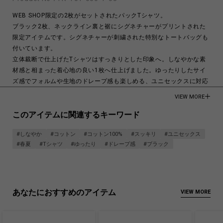
WEB SHOP限定の2枚がセットされたパックTシャツ。
ブラック2枚、ネックライン裏と裾にシグネチャーがプリントされた
限定アイテムです。シグネチャーが刺繍された特別なトートバッグも
付いています。
立体裁断で仕上げたTシャツはすっきりとした印象へ。しなやかな素
材感と相まった着心地の良い1枚へ仕上げました。ゆったりしたサイ
ズ感でフォルムや生地のドレープ感も楽しめる、ユニセックスに対応
したアイテムです。
VIEW MORE
モデル着用画像は実際のサイズを着用しています。
このアイテムに関連するキーワード
モデル身長:メンズ 187cm / レディース 176cm
#しなやか
#コットン
#コットン100%
#スッキリ
#ユニセックス
Cotton 100%
#春夏
#Tシャツ
#ゆったり
#ドレープ感
#ブラック
Made in Japan
商品についてよくあるお問い合わせはこちら
あなたにおすすめのアイテム
VIEW MORE