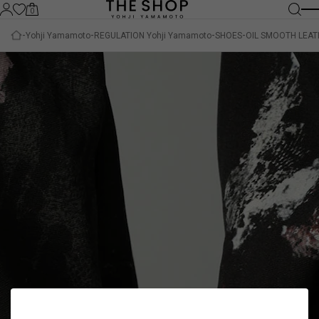
0
Yohji Yamamoto
REGULATION Yohji Yamamoto
SHOES
OIL SMOOTH LEAT