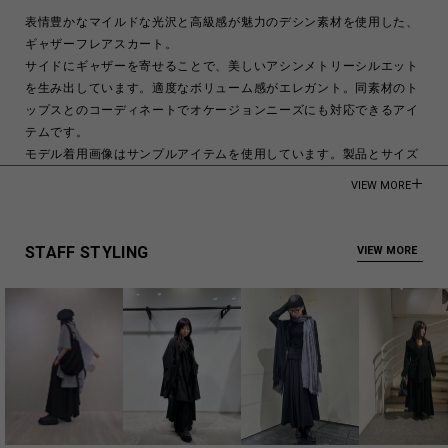
表情豊かなマイルドな光沢と高級感が魅力のデシン素材を使用した、
ギャザーフレアスカート。
サイドにギャザーを寄せることで、美しいアシンメトリーシルエット
を生み出しています。適度なボリューム感がエレガント。同素材のト
ップスとのコーディネートでオケージョンニーズにも対応できるアイ
テムです。
モデル着用画像はサンプルアイテムを使用しています。製品とサイズ
や風合いが異なる場合がございます。詳しくはSIZE INFOをご確認下
VIEW MORE
さい。
モデル身長:176cm
STAFF STYLING
VIEW MORE
Triacetate 57%Polyester 43%
Made in Japan
商品についてよくあるお問い合わせはこちら