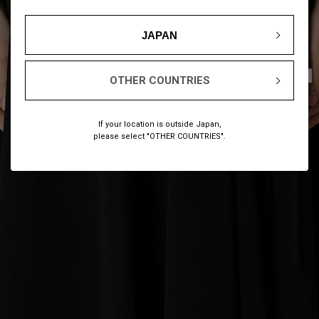
JAPAN
1
9
/
OTHER COUNTRIES
If your location is outside Japan,
please select "OTHER COUNTRIES".