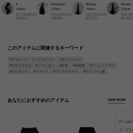
K
Yamamoto
Shikata
Kuroda
160cm
150cm
164cm
150cm
Yohji Yamamoto
Yohji Yamamoto
Yohji Yamamoto
Yohji Ya
札幌大丸
松屋銀座
神戸大丸
青山本店
このアイテムに関連するキーワード
#アセテート・トリアセテート
#オケージョン
#ポリエステル・ポリウレタン
#定番
#高級感
#アシンメトリー
#エレガント
#スカート
#フレアスカート
#ボリューム感
あなたにおすすめのアイテム
VIEW MORE
PT GAT
￥ 121,