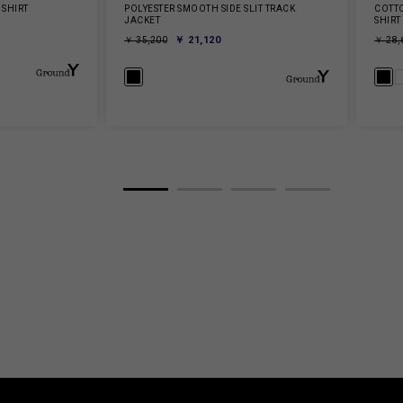
SHIRT
POLYESTER SMOOTH SIDE SLIT TRACK
COTT
JACKET
SHIRT
￥ 21,120
￥ 35,200
￥ 28,