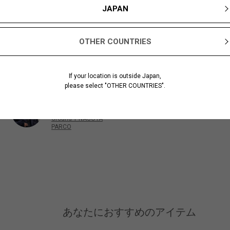
JAPAN
OTHER COUNTRIES
If your location is outside Japan,
please select "OTHER COUNTRIES".
Noguchi
168cm
Ground Y NAGOYA
PARCO
あなたにおすすめのアイテム