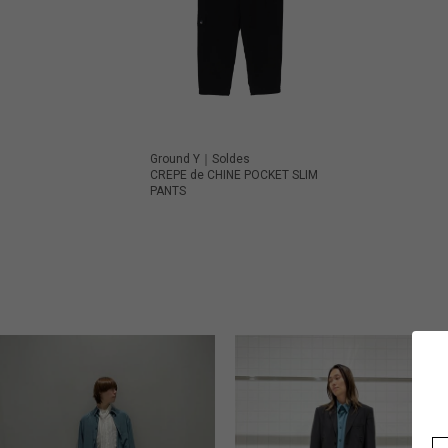
Ground Y｜Soldes
CREPE de CHINE POCKET SLIM
PANTS