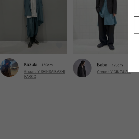
Kazuki
Baba
180cm
173cm
Ground Y SHINSAIBASHI
Ground Y GINZA SIX
PARCO