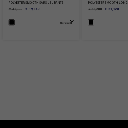
POLYESTER SMOOTH SAROUEL PANTS
POLYESTER SMOOTH LONG 
￥ 19,140
￥ 21,120
￥ 31,900
￥ 35,200