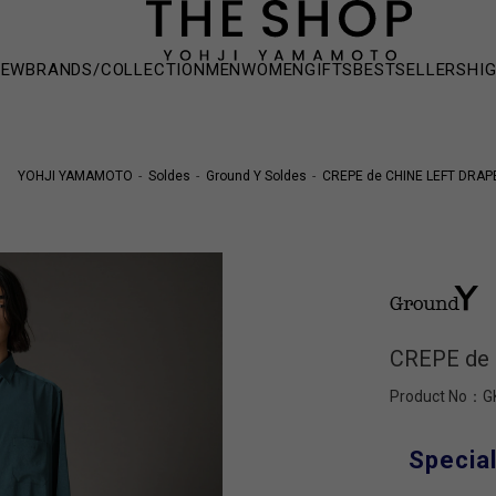
NEW
BRANDS/COLLECTION
MEN
WOMEN
GIFTS
BESTSELLERS
HI
YOHJI YAMAMOTO
Soldes
Ground Y Soldes
CREPE de CHINE LEFT DRAP
CREPE de
Product No：
G
Special