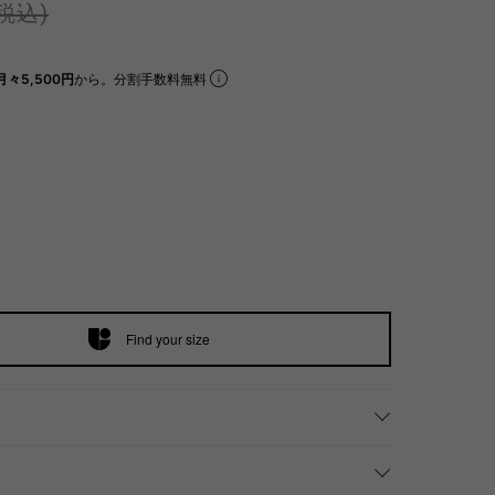
(税込)
月々5,500円
から。分割手数料無料
Find your size