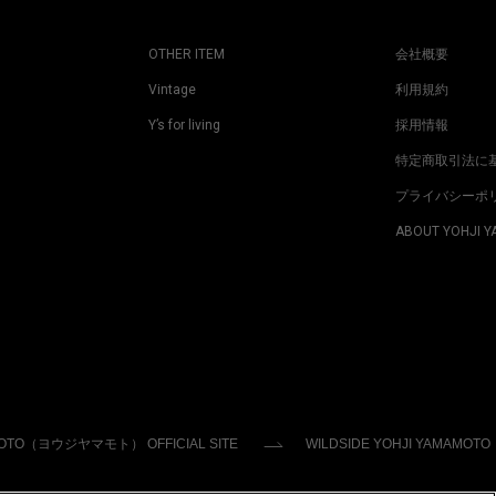
OTHER ITEM
会社概要
Vintage
利用規約
Y’s for living
採用情報
特定商取引法に
プライバシーポ
ABOUT YOHJI 
MOTO（ヨウジヤマモト） OFFICIAL SITE
WILDSIDE YOHJI YAMAMOTO