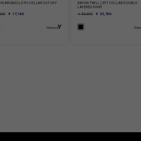
ON BROADCLOTH COLLAR CUT-OFF
RAYON TWILL LEFT COLLAR DOUBLE-
LAYERED SHIRT
￥ 17,160
￥ 23,760
600
￥ 39,600