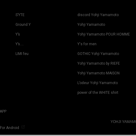
S’YTE
discord Yohji Yamamoto
Ground Y
Yohji Yamamoto
Y’s
Yohji Yamamoto POUR HOMME
Y’s….
Y's for men
LIMI feu
GOTHIC Yohji Yamamoto
Yohji Yamamoto by RIEFE
Yohji Yamamoto MAISON
L’odeur Yohji Yamamoto
power of the WHITE shirt
APP
YOHJI YAMA
For Android