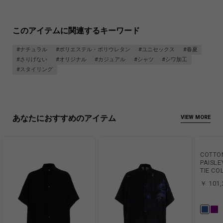
このアイテムに関連するキーワード
#ナチュラル
#ポリエステル・ポリウレタン
#ユニセックス
#春夏
#さりげない
#オリジナル
#カジュアル
#シャツ
#シワ加工
#スタイリング
あなたにおすすめのアイテム
VIEW MORE
COTTO
PAISLE
TIE CO
￥ 101,