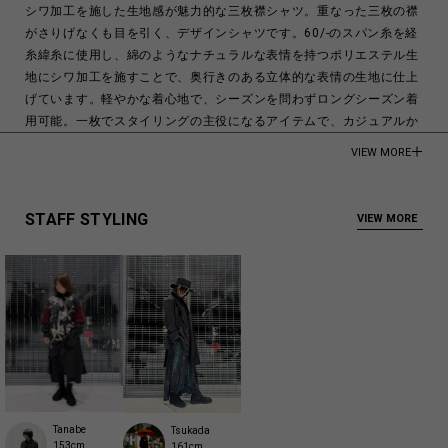
シワ加工を施した生地感が魅力的な三枚襟シャツ。重なった三枚の襟
がさりげなくも目を引く、デザインシャツです。60/-のスパン糸を経
糸緯糸に使用し、綿のようなナチュラルな表情を持つポリエステル生
地にシワ加工を施すことで、奥行きのある立体的な表情の生地に仕上
げています。軽やかな着心地で、シーズンを問わずロングシーズン着
用可能。一枚でスタイリングの主役になるアイテムで、カジュアルか
らモードまで幅広いスタイリングに対応します。
VIEW MORE
商品は、オリジナルの洗濯ネットに入った状態でお届けします。
モデル身長:173cm
STAFF STYLING
VIEW MORE
POLYESTER 100%
Made in CHINA
商品についてよくあるお問い合わせはこちら
Tanabe
Tsukada
153cm
161cm