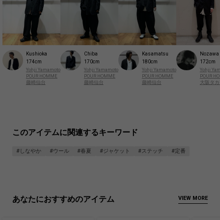
Kushioka
Chiba
Kasamatsu
Nozawa
174cm
170cm
180cm
172cm
Yohji Yamamoto
Yohji Yamamoto
Yohji Yamamoto
Yohji Ya
POUR HOMME
POUR HOMME
POUR HOMME
POUR H
藤崎仙台
藤崎仙台
藤崎仙台
大阪タカ
このアイテムに関連するキーワード
#しなやか
#ウール
#春夏
#ジャケット
#ステッチ
#定番
あなたにおすすめのアイテム
VIEW MORE