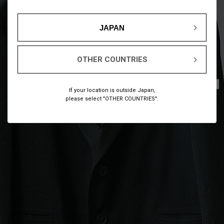
JAPAN
OTHER COUNTRIES
1
10
/
If your location is outside Japan,
please select "OTHER COUNTRIES".