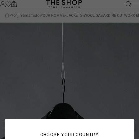
0
Yohji Yamamoto POUR HOMME
JACKETS
WOOL GABARDINE CUTWORK E
CHOOSE YOUR COUNTRY