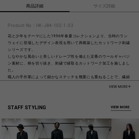
商品詳細
サイズ詳細
Product No：
HK-J84-102-1-03
花と少年をテーマにした1996年春夏コレクションより、当時のラン
ウェイに登場したデザイン表現を用いて再構築したカットワーク刺繍
シリーズです。
しなやかな風合いと美しいドレープ性を備えた定番のウールギャバジ
ン素材に、柄を切り抜き、刺繍で縁取るカットワーク加工を施しまし
た。
職人の手作業によって細かなステッチを幾重にも重ねることで、繊細
さと強度を併せ持つ仕上がりとなっています。
VIEW MORE
100% Wool
STAFF STYLING
VIEW MORE
Made in Japan
商品についてよくあるお問い合わせはこちら