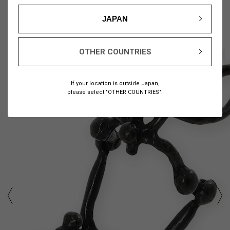
JAPAN
OTHER COUNTRIES
1
4
/
If your location is outside Japan,
please select "OTHER COUNTRIES".