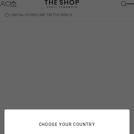
0
LIMI feu
OTHER
LINE TATTOO RING B
CHOOSE YOUR COUNTRY