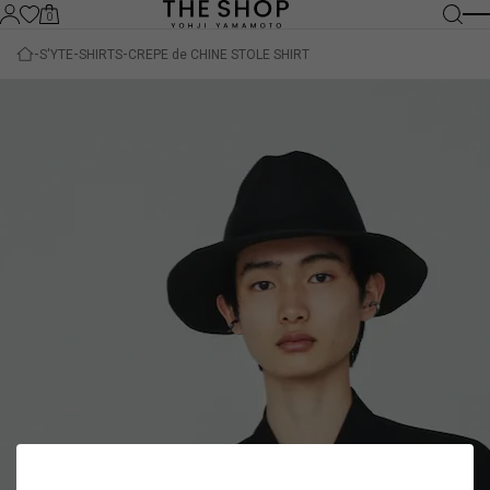
0
S'YTE
SHIRTS
CREPE de CHINE STOLE SHIRT