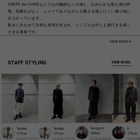
CREPE de CHINEならではの繊細なシボ感と、なめらかな落ち感が特
徴。肌離れがよく、シャツでありながらも重さを感じにくい着心地に
仕上がっています。
動きに合わせて自然な表情が生まれ、シンプルな中にも奥行きを感じ
させる素材です。
衿元には、縦に流れるように配置された2本のストールがデザインポ
VIEW MORE
イント。
長さは一番下のボタン付近まであり、結び方や垂らし方を変えること
で、印象を自由にアレンジできます。
STAFF STYLING
VIEW MORE
軽く結んだり、そのまま垂らしたりと、その日のスタイリングに合わ
せた着こなしが楽しめます。
一枚で主役になるデザインながら、パンツともスカートとも合わせや
すく、レイヤードもしやすい一着。
着るだけで自然と動きのあるスタイルが完成するストールシャツで
す。
メンズモデル着用サイズ:Mサイズ
レディースモデル着用サイズ:Sサイズ
Taniguchi
Tanaka
Tanaka
Ii
メンズモデル身長:185cm
180cm
177cm
177cm
175cm
レディースモデル身長:175cm
S'YTE SHIBUYA
Ground Y+S’YTE
Ground Y+S’YTE
WILDSID