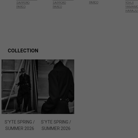
PARCO
SAPPORO
SAPPORO
YOHJI
PARCO
PARCO
YAMAMO
57% Triacetate
HARAJU
43% Polyester
Made in Japan
商品についてよくあるお問い合わせはこちら
COLLECTION
S'YTE SPRING /
S'YTE SPRING /
SUMMER 2026
SUMMER 2026