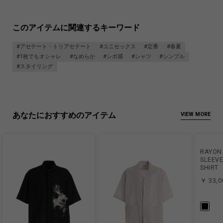
このアイテムに関連するキーワード
#アセテート・トリアセテート
#ユニセックス
#定番
#春夏
#1枚でもオシャレ
#なめらか
#シボ感
#シャツ
#シンプル
#スタイリング
あなたにおすすめのアイテム
VIEW MORE
RAYON 
SLEEV
SHIRT
￥ 33,0