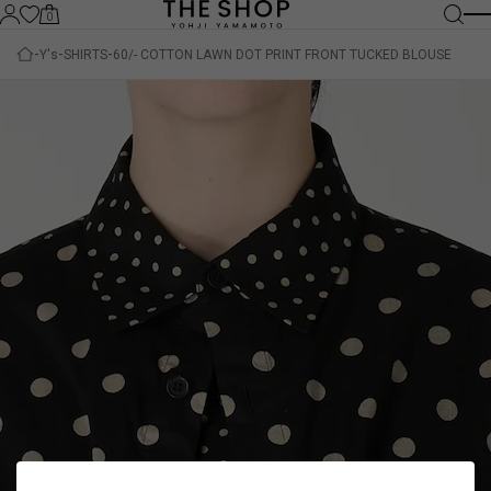
0
Y's
SHIRTS
60/- COTTON LAWN DOT PRINT FRONT TUCKED BLOUSE