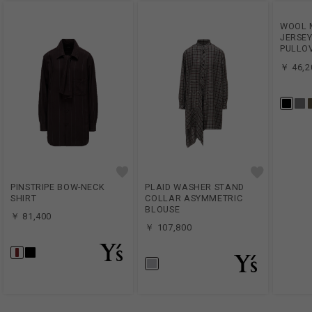
WOOL 
JERSEY
PULLO
￥ 46,2
PINSTRIPE BOW-NECK
PLAID WASHER STAND
SHIRT
COLLAR ASYMMETRIC
BLOUSE
￥ 81,400
￥ 107,800