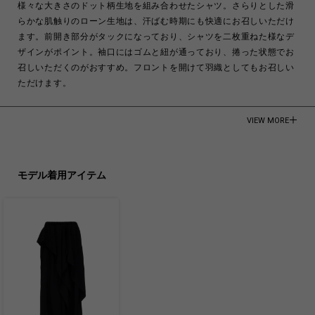
様々な大きさのドット柄生地を組み合わせたシャツ。さらりとした滑
らかな肌触りのローン生地は、汗ばむ時期にも快適にお召しいただけ
ます。前開き部分がタックになっており、シャツを二枚重ねた様なデ
ザインがポイント。袖口にはゴムと紐が通っており、捲った状態でお
召しいただくのがおすすめ。フロントを開けて羽織としてもお召しい
ただけます。
COTTON 100%
VIEW MORE
Made in Vietnam
商品についてよくあるお問い合わせはこちら
モデル着用アイテム