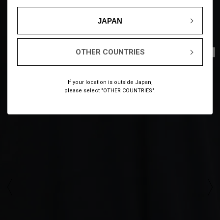
JAPAN
OTHER COUNTRIES
1
6
/
If your location is outside Japan,
please select "OTHER COUNTRIES".