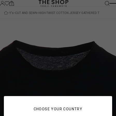
0
Y's
CUT AND SEWN
HIGH-TWIST COTTON JERSEY GATHERED T
CHOOSE YOUR COUNTRY