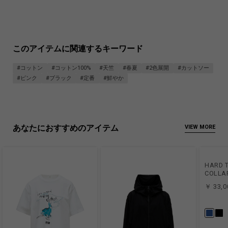
このアイテムに関連するキーワード
#コットン
#コットン100%
#天竺
#春夏
#2色展開
#カットソー
#ピンク
#ブラック
#定番
#鮮やか
あなたにおすすめのアイテム
VIEW MORE
HARD T
COLLAR
￥ 33,0