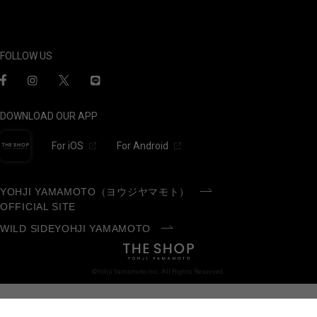
FOLLOW US
DOWNLOAD OUR APP
For iOS
For Android
YOHJI YAMAMOTO（ヨウジヤマモト）
OFFICIAL SITE
WILD SIDEYOHJI YAMAMOTO
©Yohji Yamamoto Inc. All Rights Reserved.