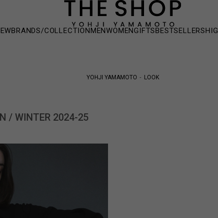
NEW
BRANDS/COLLECTION
MEN
WOMEN
GIFTS
BESTSELLERS
HI
YOHJI YAMAMOTO
LOOK
N / WINTER 2024-25