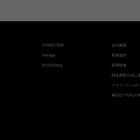
OTHER ITEM
会社概要
Vintage
利用規約
Y’s for living
採用情報
特定商取引法に
プライバシーポ
ABOUT YOHJI 