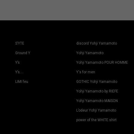
S’YTE
discord Yohji Yamamoto
Ground Y
Yohji Yamamoto
Y’s
Yohji Yamamoto POUR HOMME
Y’s….
Y's for men
LIMI feu
GOTHIC Yohji Yamamoto
Yohji Yamamoto by RIEFE
Yohji Yamamoto MAISON
L’odeur Yohji Yamamoto
power of the WHITE shirt