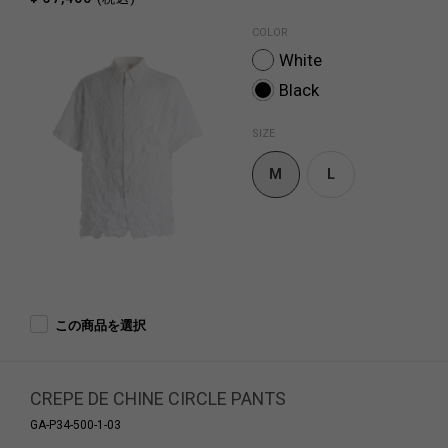
COLOR
White
Black
SIZE
M
L
この商品を選択
CREPE DE CHINE CIRCLE PANTS
GA-P34-500-1-03