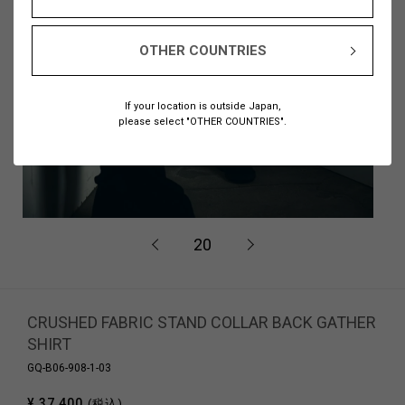
OTHER COUNTRIES
If your location is outside Japan,
please select "OTHER COUNTRIES".
20
CRUSHED FABRIC STAND COLLAR BACK GATHER
SHIRT
GQ-B06-908-1-03
¥ 37,400
(税込)