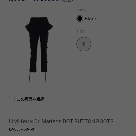
COLOR
Black
SIZE
S
この商品を選択
LIMI feu × Dr. Martens DOT BUTTON BOOTS
LA-E50-758-1-01