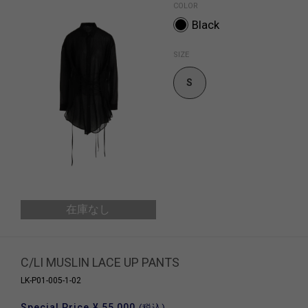
COLOR
Black
SIZE
S
在庫なし
C/LI MUSLIN LACE UP PANTS
LK-P01-005-1-02
Special Price
¥ 55,000
(税込)