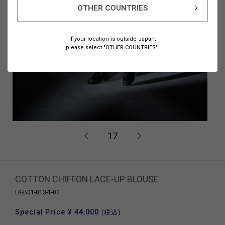
OTHER COUNTRIES
If your location is outside Japan,
please select "OTHER COUNTRIES".
17
COTTON CHIFFON LACE-UP BLOUSE
LK-B01-013-1-02
Special Price
¥ 44,000
(税込)