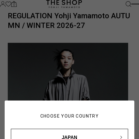
0
REGULATION Yohji Yamamoto AUTU
MN / WINTER 2026-27
CHOOSE YOUR COUNTRY
JAPAN