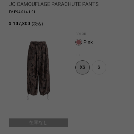
JQ CAMOUFLAGE PARACHUTE PANTS
FV-P94-014-1-01
¥ 107,800
(税込)
COLOR
Pink
SIZE
XS
S
在庫なし