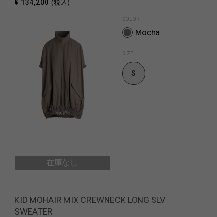
¥ 134,200
(税込)
COLOR
Mocha
SIZE
S
在庫なし
KID MOHAIR MIX CREWNECK LONG SLV
SWEATER