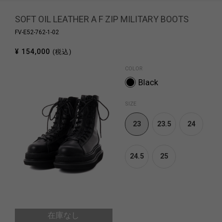
SOFT OIL LEATHER A F ZIP MILITARY BOOTS
FV-E52-762-1-02
¥ 154,000
(税込)
COLOR
Black
SIZE
23
23.5
24
24.5
25
在庫なし