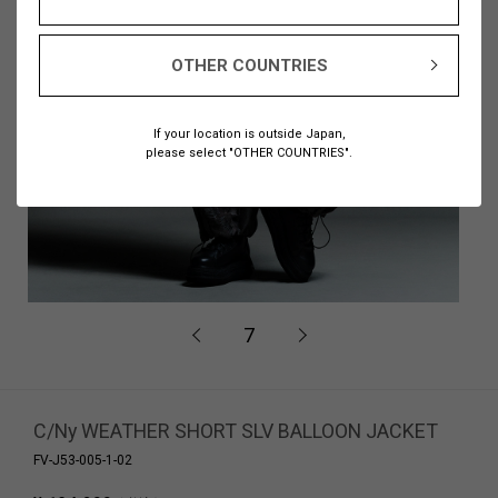
OTHER COUNTRIES
If your location is outside Japan,
please select "OTHER COUNTRIES".
7
C/Ny WEATHER SHORT SLV BALLOON JACKET
FV-J53-005-1-02