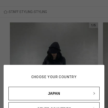
STAFF STYLING
STYLING
1
/
5
CHOOSE YOUR COUNTRY
JAPAN