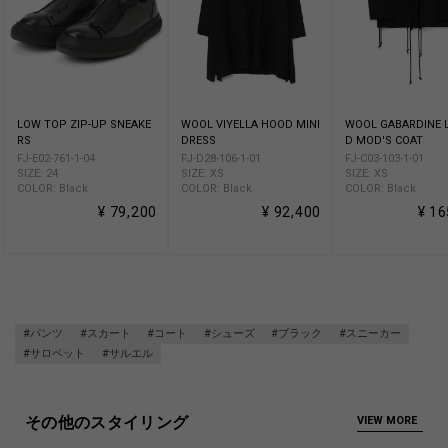
LOW TOP ZIP-UP SNEAKE
WOOL VIYELLA HOOD MINI
WOOL GABARDINE 
RS
DRESS
D MOD'S COAT
FJ-E02-761-1-04
FJ-D28-106-1-01
FJ-C03-103-1-01
SIZE: 24
SIZE: XS
SIZE: XS
COLOR: Black
COLOR: Black
COLOR: Black
¥ 79,200
¥ 92,400
¥ 16
#パンツ
#スカート
#コート
#シューズ
#ブラック
#スニーカー
#サロペット
#サルエル
その他のスタイリング
VIEW MORE