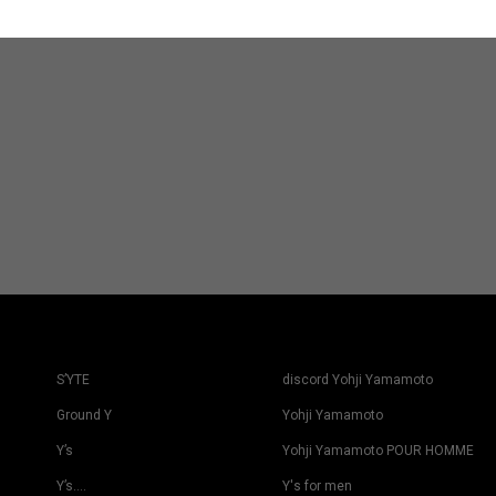
S’YTE
discord Yohji Yamamoto
Ground Y
Yohji Yamamoto
Y’s
Yohji Yamamoto POUR HOMME
Y’s….
Y's for men