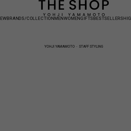
NEW
BRANDS/COLLECTION
MEN
WOMEN
GIFTS
BESTSELLERS
HI
YOHJI YAMAMOTO
STAFF STYLING