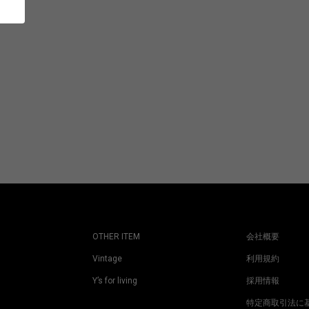
OTHER ITEM
会社概要
Vintage
利用規約
Y’s for living
採用情報
特定商取引法に