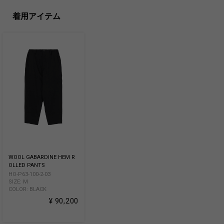
着用アイテム
WOOL GABARDINE HEM R
OLLED PANTS
HO-P63-100-2-03
SIZE: M
COLOR: BLACK
¥ 90,200