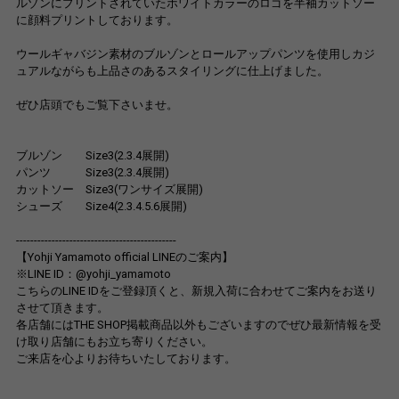
ルゾンにプリントされていたホワイトカラーのロゴを半袖カットソー
に顔料プリントしております。
ウールギャバジン素材のブルゾンとロールアップパンツを使用しカジ
ュアルながらも上品さのあるスタイリングに仕上げました。
ぜひ店頭でもご覧下さいませ。
ブルゾン Size3(2.3.4展開)
パンツ Size3(2.3.4展開)
カットソー Size3(ワンサイズ展開)
シューズ Size4(2.3.4.5.6展開)
---------------------------------------------
【Yohji Yamamoto official LINEのご案内】
※LINE ID：@yohji_yamamoto
こちらのLINE IDをご登録頂くと、新規入荷に合わせてご案内をお送り
させて頂きます。
各店舗にはTHE SHOP掲載商品以外もございますのでぜひ最新情報を受
け取り店舗にもお立ち寄りください。
ご来店を心よりお待ちいたしております。