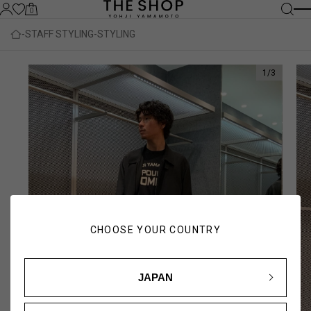
0
STAFF STYLING
STYLING
1
/
3
CHOOSE YOUR COUNTRY
JAPAN