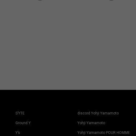
S’YTE
discord Yohji Yamamoto
Ground Y
Yohji Yamamoto
Y’s
Yohji Yamamoto POUR HOMME