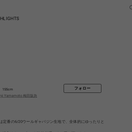
GHLIGHTS
フォロー
155cm
hji Yamamoto 梅田阪急
は定番の6/20ウールギャバジン生地で、全体的にゆったりと
。