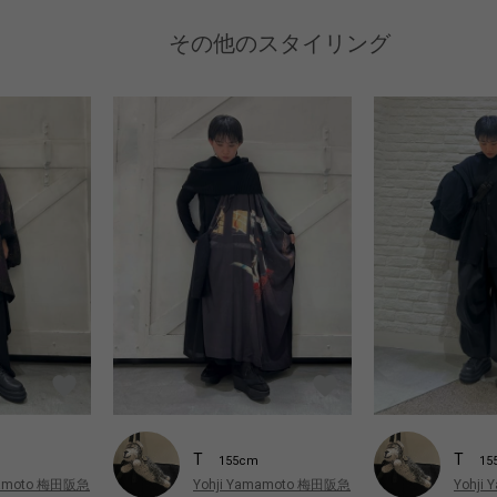
その他のスタイリング
T
T
155cm
15
mamoto 梅田阪急
Yohji Yamamoto 梅田阪急
Yohji