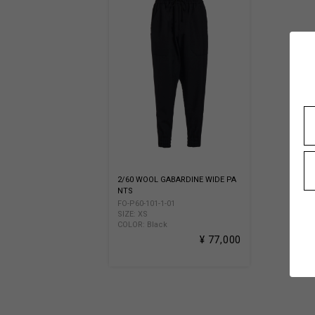
2/60 WOOL GABARDINE WIDE PA
NTS
FO-P60-101-1-01
SIZE: XS
COLOR: Black
¥ 77,000