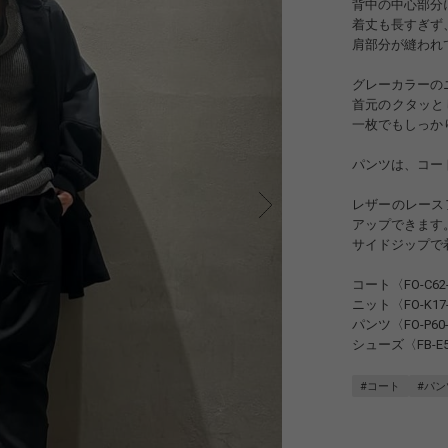
背中の中心部分
着丈も長すぎず
肩部分が縫われ
グレーカラーの
首元のクタッと
一枚でもしっか
パンツは、コー
レザーのレース
アップできます
サイドジップで
コート〈FO-C62-
ニット〈FO-K17-1
パンツ〈FO-P60-
シューズ〈FB-E5
#コート
#パン