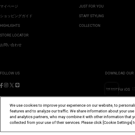
マイページ
JUST FOR YOU
ショッピングガイド
STAFF STYLING
HIGHLIGHTS
COLLECTION
STORE LOCATOR
お問い合わせ
FOLLOW US
DOWNLOAD OUR 
For iOS
We use cookies to improve your experience on our website, to personali
features and to analyze our traffic. We share information about your use
and analytics partners, who may combine it with other information that y
©Yohji Yamamoto Inc. All Rights Reserved.
collected from your use of their services. Please click [Cookie Settings]