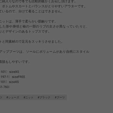
に綿入りなので冬でも比較的暖かくお召し頂けます。
、ボトムやスカートとバランスがとりやすいアウターです。
ているので、分けて着ることはできません。
ニットは、薄手で柔らかい肌触りです。
した形や身頃と袖の一部のリブの太さが異なっていたりと、
りとデザインのあるトップスです。
トと同素材ので足元をスッキリさせました。
アップブーツは、ソールにボリュームがあり自然にスタイル
。
着脱もしやすいです。
101〉sizeXS
97-1〉sizeFREE
101〉sizeXS
1-760〉
ツ
#シューズ
#ニット
#ブラック
#ブーツ