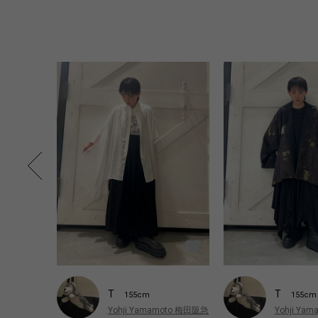
T
T
155cm
155cm
Yohji Yamamoto 梅田阪急
Yohji Ya