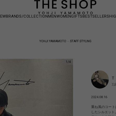
NEW
BRANDS/COLLECTION
MEN
WOMEN
GIFTS
BESTSELLERS
HI
YOHJI YAMAMOTO
STAFF STYLING
1
/
4
T
Yo
2024.08.16
重ね風のコート
したシルエット