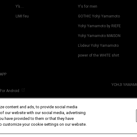
Y’s….
Y's for men
LIMI feu
GOTHIC Yohji Yamamoto
Yohji Yamamoto by RIEFE
Yohji Yamamoto MAISON
L’odeur Yohji Yamamoto
power of the WHITE shirt
APP
YOHJI YAMA
For Android
ze content and ads, to provide social media
 of our website with our social media, advertising
ou have provided to them or that they have
 to customize your cookie settings on our website.