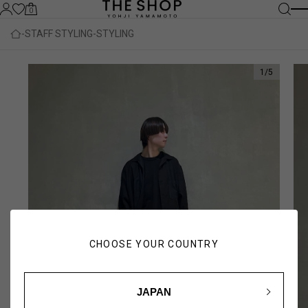
0
STAFF STYLING
STYLING
1
/
5
CHOOSE YOUR COUNTRY
JAPAN