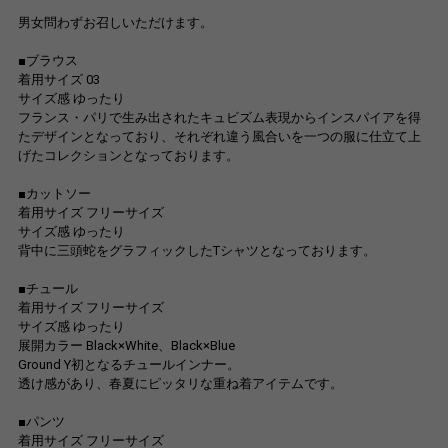
男女問わずお召しいただけます。
■ブラウス
着用サイズ 03
サイズ感 ゆったり
フランス・パリで生み出されたキュビズム表現からインスパイアを得
たデザインとなっており、それぞれ違う風合いを一つの服に仕立て上
げたコレクションとなっております。
■カットソー
着用サイズ フリーサイズ
サイズ感 ゆったり
背中に三頭蛇をグラフィックしたTシャツとなっております。
■チュール
着用サイズ フリーサイズ
サイズ感 ゆったり
展開カラー Black×White、Black×Blue
Ground Y初となるチュールインナー。
透け感があり、春夏にピッタリな重ね着アイテムです。
■パンツ
着用サイズ フリーサイズ