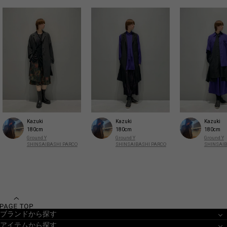
Kazuki
Kazuki
Kazuki
180cm
180cm
180cm
Ground Y
Ground Y
Ground Y
SHINSAIBASHI PARCO
SHINSAIBASHI PARCO
SHINSAIB
ブランドから探す
アイテムから探す