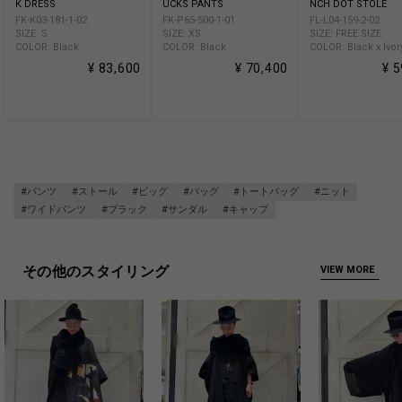
K DRESS
UCKS PANTS
NCH DOT STOLE
FK-K03-181-1-02
FK-P65-500-1-01
FL-L04-159-2-02
SIZE: S
SIZE: XS
SIZE: FREE SIZE
COLOR: Black
COLOR: Black
COLOR: Black x Ivor
¥ 83,600
¥ 70,400
¥ 
#パンツ
#ストール
#ビッグ
#バッグ
#トートバッグ
#ニット
#ワイドパンツ
#ブラック
#サンダル
#キャップ
その他のスタイリング
VIEW MORE