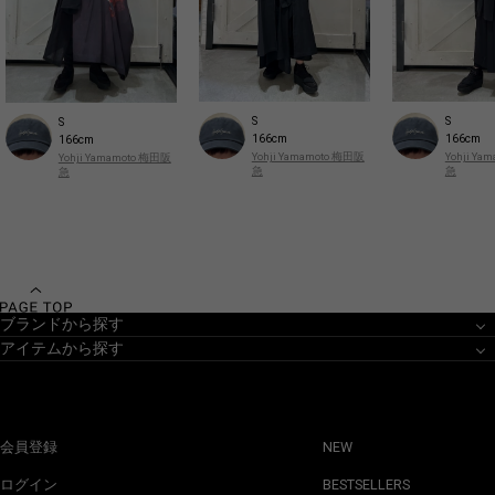
S
S
S
166cm
166cm
166cm
Yohji Yamamoto 梅田阪
Yohji Y
Yohji Yamamoto 梅田阪
急
急
急
ブランドから探す
アイテムから探す
会員登録
NEW
ログイン
BESTSELLERS