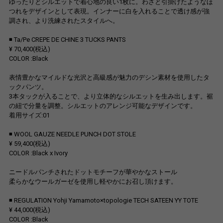
ゆったりとシルエットで着心地の良い1枚に。わざと引掛けたようなほ
つれをデザインとして表現。インナーに白を入れることで透け感が強
調され、より洗練されたスタイルへ。
◾️ Ta/Pe CREPE DE CHINE 3 TUCKS PANTS
¥ 70,400(税込)
COLOR :Black
表情豊かなマイルドな光沢と高級感が魅力のデシン素材を使用したタ
ックパンツ。
3本タックが入ることで、より立体的なシルエットを生み出します。裾
の紐で分量を調整。シルエットのアレンジ可能なデザインです。
着用サイズ:01
◾️ WOOL GAUZE NEEDLE PUNCH DOT STOLE
¥ 59,400(税込)
COLOR :Black x Ivory
ニードルパンチされたドットモチーフが華やかなストール
柔らかなウールガーゼを使用し軽やかにお召し頂けます。
◾️ REGULATION Yohji Yamamoto×topologie TECH SATEEN YY TOTE
¥ 44,000(税込)
COLOR :Black