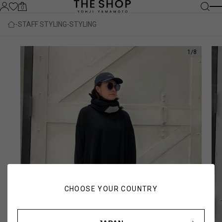
0
STAFF STYLING
STYLING
1
/
8
CHOOSE YOUR COUNTRY