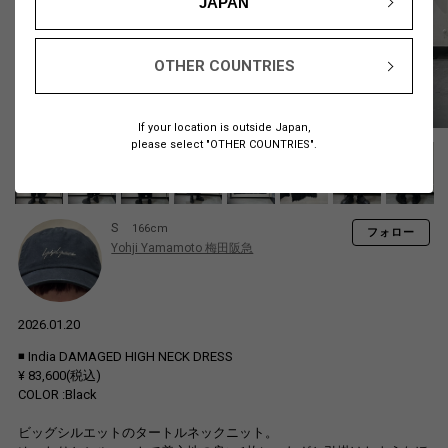
JAPAN
OTHER COUNTRIES
If your location is outside Japan,
please select "OTHER COUNTRIES".
S
166cm
フォロー
Yohji Yamamoto 梅田阪急
2026.01.20
◾️ India DAMAGED HIGH NECK DRESS
¥ 83,600(税込)
COLOR :Black
ビッグシルエットのタートルネックニット。