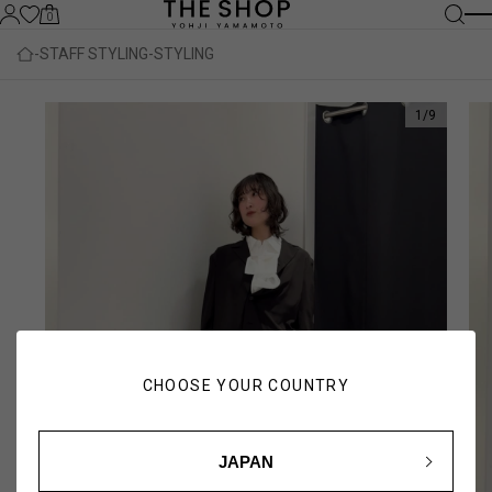
0
STAFF STYLING
STYLING
1
/
9
CHOOSE YOUR COUNTRY
JAPAN