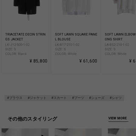
TRIACETATE DECIN STRIN
SOFT LAWN SQUARE PANE
SOFT LAWN ELBOW 
GS JACKET
L BLOUSE
ONG SHIRT
LK-J12-500-1-02
LK-B17-210-1-02
LA-B52-210-1-02
SIZE: S
SIZE: S
SIZE: S
COLOR: Black
COLOR: White
COLOR: White
¥ 85,800
¥ 61,600
¥ 
#ブラウス
#ジャケット
#スカート
#ブーツ
#シューズ
#シャツ
その他のスタイリング
VIEW MORE