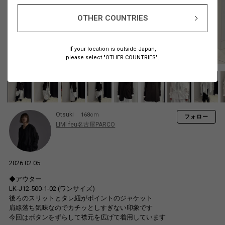
OTHER COUNTRIES
If your location is outside Japan,
please select "OTHER COUNTRIES".
Otsuki
168cm
フォロー
LIMI feu名古屋PARCO
2026.02.05
◆アウター
LK-J12-500-1-02 (ワンサイズ)
後ろのスリットとタレ紐がポイントのジャケット
肩線落ち気味なのでカチッとしすぎない印象です
今回はボタンをずらして襟元を広げて着用しています