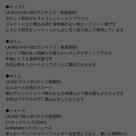
◆トップス
LK-B17-210-1-02 (ワンサイズ・色展開有)
ポケット部分がヒラヒラとしたシャツブラウス
ジャケットなど重ねる時に違和感のない程よいフィット感です
ヒラヒラ部分をジャケットから少し引っ張り出して着用しています
◆ボトム
LA-B52-210-1-02 (ワンサイズ・色展開有)
ドレープ感があり肌触りの柔らかいロングデザインブラウス
半袖としても着用可能です
今回は巻きスカートとしてボトムに重ねております
◆ボトム
LK-S07-211-1-02 (サイズ展開有)
セルロース生地のスカート
裾がアシンメトリーで軽やかな生地感なので重ね着もオススメです
今回はブラウスの下に重ねばきしております
◆シューズ
LA-E50-758-1-03 (サイズ展開有)
(スタッフサイズ:25cm)
Dr.Martensコラボシューズ
柔らかいアンバサダーソフトレザーを使用しており、履いた瞬間から