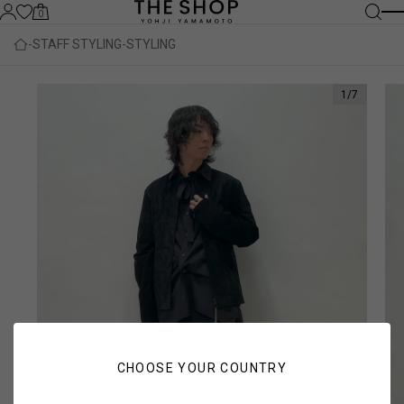
0
STAFF STYLING
STYLING
1
/
7
CHOOSE YOUR COUNTRY