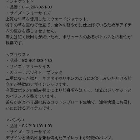
＜ジャケット＞
・品番：GK-J29-702-1-03
・サイズ：フリーサイズ
上質な牛革を使用したスウェードジャケット。
薄手の革を重ねて仕立て、全体を軽やかに仕上げているため革アイテ
ムの重さを感じさせません。
着丈は短く腰回りが細いため、ボリュームのあるボトムスとの相性が
抜群です。
＜ブラウス＞
・品番：GQ-B01-003-1-03
・サイズ：フリーサイズ
・カラー：ホワイト、ブラック
二重になった襟と、ネクタイやリボンのようにお楽しみいただける前
立てが特徴のデザインシャツです。
今回はボタンの組み替えにより前身頃を短くし、短丈のジャケットと
のバランスを整えています。
柔らかさとハリ感のあるコットンブロード生地で、通年快適にお召し
いただけるアイテムです。
＜パンツ＞
・品番：GK-P13-103-1-03
・サイズ：フリーサイズ
デザインと通気性を兼ね備えたアイレットが特徴のパンツ。