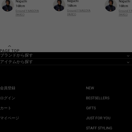
Noguchi
Noguchi
Noguchi
168cm
168cm
168cm
Ground Y NAGOYA
Ground Y NAGOYA
Ground Y
PARCO
PARCO
PARCO
ブランドから探す
アイテムから探す
会員登録
NEW
ログイン
BESTSELLERS
カート
GIFTS
マイページ
JUST FOR YOU
STAFF STYLING