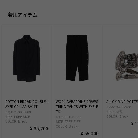
着用アイテム
COTTON BROAD DOUBLE-L
WOOL GABARDINE DRAWS
ALLOY RING POTT
AYER COLLAR SHIRT
TRING PANTS WITH EYELE
GK-A13-955-2-01
TS
SIZE: 13号
GQ-B01-003-2-03
COLOR: Black
SIZE: FREE SIZE
GK-P13-103-1-03
COLOR: Black
SIZE: FREE SIZE
¥ 
COLOR: Black
¥ 35,200
¥ 66,000