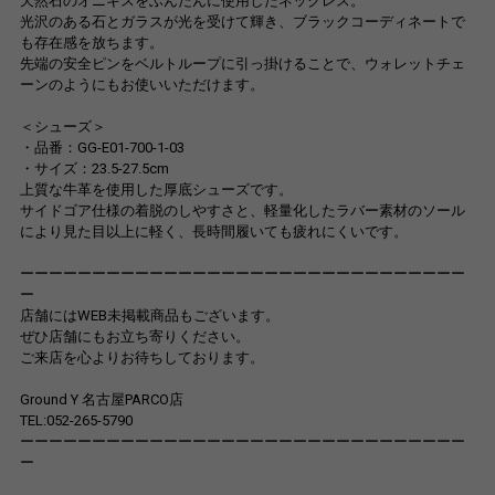
天然石のオニキスをふんだんに使用したネックレス。
光沢のある石とガラスが光を受けて輝き、ブラックコーディネートで
も存在感を放ちます。
先端の安全ピンをベルトループに引っ掛けることで、ウォレットチェ
ーンのようにもお使いいただけます。
＜シューズ＞
・品番：GG-E01-700-1-03
・サイズ：23.5-27.5cm
上質な牛革を使用した厚底シューズです。
サイドゴア仕様の着脱のしやすさと、軽量化したラバー素材のソール
により見た目以上に軽く、長時間履いても疲れにくいです。
ーーーーーーーーーーーーーーーーーーーーーーーーーーーーーーー
ー
店舗にはWEB未掲載商品もございます。
ぜひ店舗にもお立ち寄りください。
ご来店を心よりお待ちしております。
Ground Y 名古屋PARCO店
TEL:052-265-5790
ーーーーーーーーーーーーーーーーーーーーーーーーーーーーーーー
ー